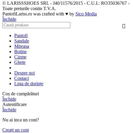
© LARISSSHOES SRL - J40/11576/2015 - C.U.I.: RO35036767 -
Toate preturile contin T.V.A.
PantofiLariss.ro was crafted with ♥ by
Sico Media
Închide
Pantofi
Sandale
Mireasa
Botine
Cizme
Ghete
Despre noi
Contact
Lista de dorințe
Coș de cumpărături
Închide
Autentificare
Închide
Nu ai inca un cont?
Creați un cont