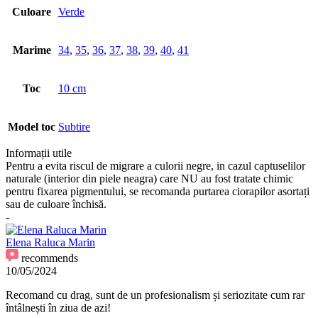
Culoare
Verde
Marime
34
,
35
,
36
,
37
,
38
,
39
,
40
,
41
Toc
10 cm
Model toc
Subtire
Informații utile
Pentru a evita riscul de migrare a culorii negre, in cazul captuselilor
naturale (interior din piele neagra) care NU au fost tratate chimic
pentru fixarea pigmentului, se recomanda purtarea ciorapilor asortați
sau de culoare închisă.
-
Elena Raluca Marin
recommends
10/05/2024
Recomand cu drag, sunt de un profesionalism și seriozitate cum rar
întâlnești în ziua de azi!