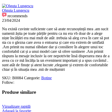
Olguta Lungescu
recommends
23/04/2024
Nu există cuvinte suficiente care să arate recunoștință mea .am sucit
oamenii ăștia pe toate părțile pentru ca nu era vb doar de a alege
niște încălțări era mai mult de atât .trebuia să aleg ceva în care să pot
sta cu o glezna care avea o entoarsa și care era extrem de umflată
.Am primit nu numai răbdare dar și consiliere în alegere unui toc
confortabil cat și a unui model care să ofere sustinere .Am primit
răspuns la mesaje inclusiv la ore nepotrivite însă disperarea mea de a
avea cu ce mă încălța la un eveniment important și a spus cuvântul .
sunt atât de finuțe și atent lucrate ,elegante și extrem de confortabile
chiar și în situația mea .mii de mulțumiri
SKU:
B0084
Categorie:
Botine
Follow:
Produse similare
Vizualizare rapidă
Adaugă la favorite