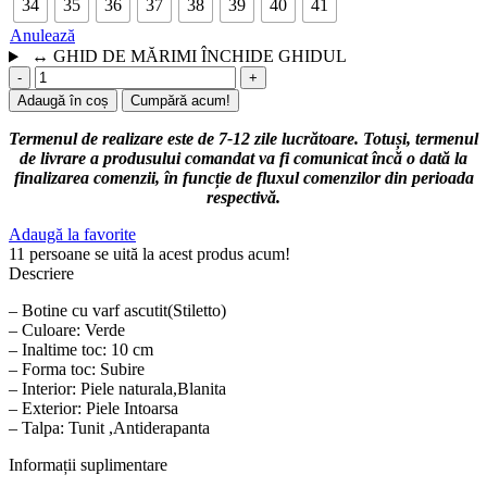
34
35
36
37
38
39
40
41
Anulează
↔
GHID DE MĂRIMI
ÎNCHIDE GHIDUL
Adaugă în coș
Cumpără acum!
Termenul de realizare este de 7-12 zile lucrătoare. Totuși, termenul
de livrare a produsului comandat va fi comunicat încă o dată la
finalizarea comenzii, în funcție de fluxul comenzilor din perioada
respectivă.
Adaugă la favorite
11
persoane se uită la acest produs acum!
Descriere
– Botine cu varf ascutit(Stiletto)
– Culoare: Verde
– Inaltime toc: 10 cm
– Forma toc: Subire
– Interior: Piele naturala,Blanita
– Exterior: Piele Intoarsa
– Talpa: Tunit ,Antiderapanta
Informații suplimentare