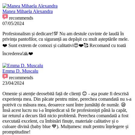
Manea Mihaela Alexandra
recommends
07/05/2024
Profesionalism și dedicare!💯 Nu am destule cuvinte de laudă în
privința pantofilor, cu siguranță au depășit cu mult așteptările mele.
❤️ Sunt extrem de comozi și calitativi😍❤️🥰 Recomand cu toată
încrederea!🙏❤️
Emma D. Muscalu
recommends
23/04/2024
Omenie și atenție deosebită față de clienți 😊 - așa poate fi descrisă
experiența mea. Din păcate pentru mine, perechea comandată nu s-a
potrivit cu măsura mea, deoarece sunt între jumătăți de număr. 😪
Însă acest lucru nu i-a împiedicat să fie profesioniști până la capăt,
iar returul a decurs fără nicio problemă. Perechea comandată a fost
executată excelent, cu îmbinări finuțe, materiale calitative și o
culoare divină (baby blue 💙). Mulțumesc mult pentru înțelegere și
promptitudine!