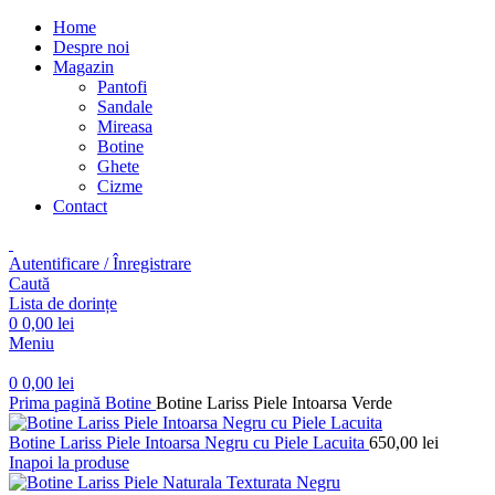
Home
Despre noi
Magazin
Pantofi
Sandale
Mireasa
Botine
Ghete
Cizme
Contact
Autentificare / Înregistrare
Caută
Lista de dorințe
0
0,00
lei
Meniu
0
0,00
lei
Prima pagină
Botine
Botine Lariss Piele Intoarsa Verde
Botine Lariss Piele Intoarsa Negru cu Piele Lacuita
650,00
lei
Inapoi la produse