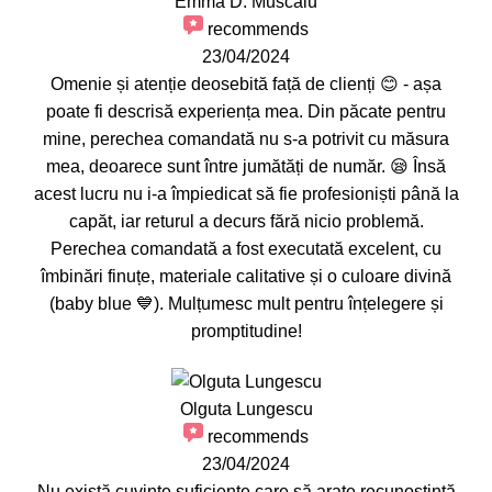
Emma D. Muscalu
recommends
23/04/2024
Omenie și atenție deosebită față de clienți 😊 - așa
poate fi descrisă experiența mea. Din păcate pentru
mine, perechea comandată nu s-a potrivit cu măsura
mea, deoarece sunt între jumătăți de număr. 😪 Însă
acest lucru nu i-a împiedicat să fie profesioniști până la
capăt, iar returul a decurs fără nicio problemă.
Perechea comandată a fost executată excelent, cu
îmbinări finuțe, materiale calitative și o culoare divină
(baby blue 💙). Mulțumesc mult pentru înțelegere și
promptitudine!
Olguta Lungescu
recommends
23/04/2024
Nu există cuvinte suficiente care să arate recunoștință