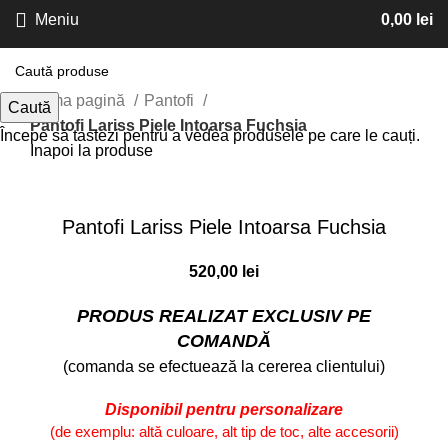
Meniu
0,00
lei
Prima pagină
Pantofi
Caută
Pantofi Lariss Piele Intoarsa Fuchsia
Începe să tastezi pentru a vedea produsele pe care le cauți.
Inapoi la produse
Faceți click pentru a mări
Pantofi Lariss Piele Intoarsa Fuchsia
520,00
lei
PRODUS REALIZAT EXCLUSIV PE
COMANDĂ
(comanda se efectuează la cererea clientului)
Disponibil pentru personalizare
(de exemplu: altă culoare, alt tip de toc, alte accesorii)