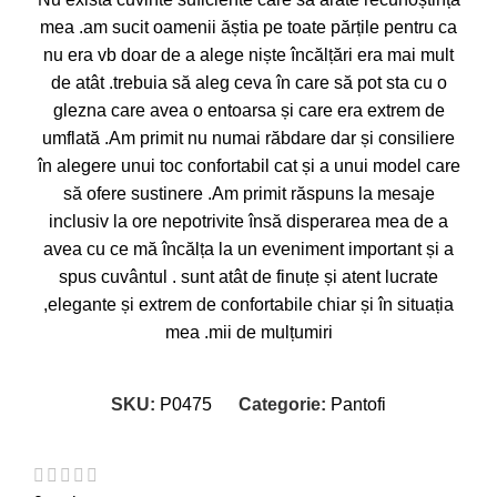
mea .am sucit oamenii ăștia pe toate părțile pentru ca
nu era vb doar de a alege niște încălțări era mai mult
de atât .trebuia să aleg ceva în care să pot sta cu o
glezna care avea o entoarsa și care era extrem de
umflată .Am primit nu numai răbdare dar și consiliere
în alegere unui toc confortabil cat și a unui model care
să ofere sustinere .Am primit răspuns la mesaje
inclusiv la ore nepotrivite însă disperarea mea de a
avea cu ce mă încălța la un eveniment important și a
spus cuvântul . sunt atât de finuțe și atent lucrate
,elegante și extrem de confortabile chiar și în situația
mea .mii de mulțumiri
SKU:
P0475
Categorie:
Pantofi