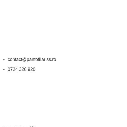
DATE DE CONTACT
contact@pantofilariss.ro
0724 328 920
PROGRAM
Luni-Vineri: 11:00 - 18:00
INFORMATII LEGALE