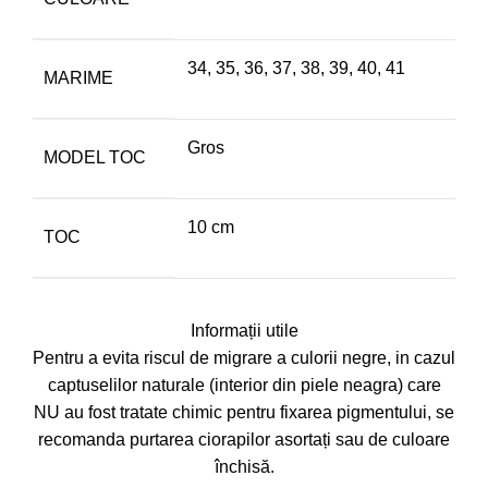
34
,
35
,
36
,
37
,
38
,
39
,
40
,
41
MARIME
Gros
MODEL TOC
10 cm
TOC
Informații utile
Pentru a evita riscul de migrare a culorii negre, in cazul
captuselilor naturale (interior din piele neagra) care
NU au fost tratate chimic pentru fixarea pigmentului, se
recomanda purtarea ciorapilor asortați sau de culoare
închisă.