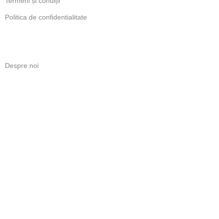
Termeni și condiții
Politica de confidentialitate
LINKURI UTILE
Despre noi
Contact
Politică de retur
ANPC
ABONARE NEWSLETTER
Beneficiezi de ofertele dedicate abonatilor.
Abonare