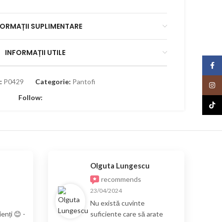
FORMAȚII SUPLIMENTARE
INFORMAȚII UTILE
Face
:
P0429
Categorie:
Pantofi
Insta
Follow:
TikTo
Olguta Lungescu
recommends
23/04/2024
Nu există cuvinte
enți 😊 -
suficiente care să arate