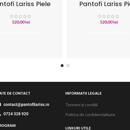
ntofi Lariss Piele
Pantofi Lariss Pi
toarsa Albastru
Naturala Impri
Sarpe Bej
520,00
lei
520,00
lei
SELECTEAZĂ OPȚIUNILE
SELECTEAZĂ OPȚIUNILE
ATE DE CONTACT
INFORMATII LEGALE
contact@pantofilariss.ro
Termeni și condiții
0724 328 920
Politica de confidentialitate
ROGRAM
LINKURI UTILE