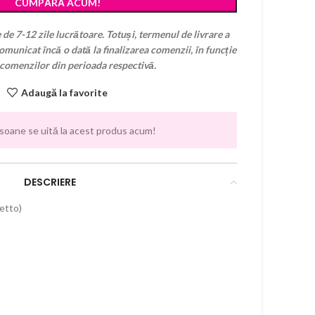
CUMPĂRĂ ACUM!
 de 7-12 zile lucrătoare. Totuși, termenul de livrare a
municat încă o dată la finalizarea comenzii, în funcție
 comenzilor din perioada respectivă.
Adaugă la favorite
soane se uită la acest produs acum!
DESCRIERE
letto)