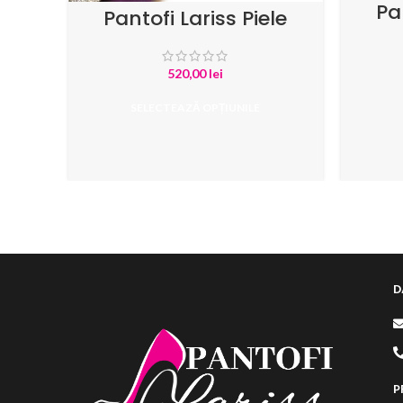
Pa
Pantofi Lariss Piele
In
Intoarsa Mov
520,00
lei
SELECTEAZĂ OPȚIUNILE
D
P