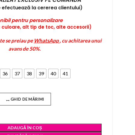
efectuează la cererea clientului)
nibil pentru personalizare
culoare, alt tip de toc, alte accesorii)
te se preiau pe
WhatsApp
, cu achitarea unui
avans de 50%.
36
37
38
39
40
41
↔
GHID DE MĂRIMI
ADAUGĂ ÎN COȘ