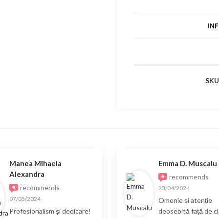
IN
SKU
Manea Mihaela
Emma D. Muscalu
Alexandra
recommends
recommends
23/04/2024
07/05/2024
Omenie și atenție
Profesionalism și dedicare!
deosebită față de cli