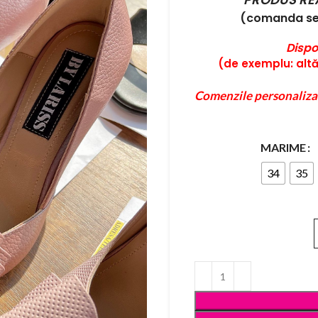
(comanda se 
Dispo
(de exemplu: altă 
Comenzile personaliza
MARIME
34
35