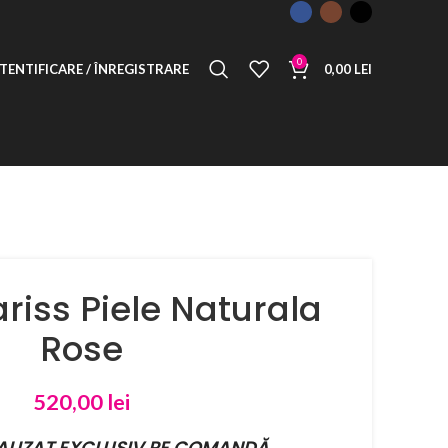
0
TENTIFICARE / ÎNREGISTRARE
0,00
LEI
ariss Piele Naturala
Rose
520,00
lei
ALIZAT EXCLUSIV PE COMANDĂ