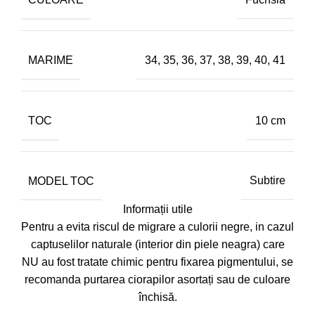
MARIME
34
,
35
,
36
,
37
,
38
,
39
,
40
,
41
TOC
10 cm
MODEL TOC
Subtire
Informații utile
Pentru a evita riscul de migrare a culorii negre, in cazul
captuselilor naturale (interior din piele neagra) care
NU au fost tratate chimic pentru fixarea pigmentului, se
recomanda purtarea ciorapilor asortați sau de culoare
închisă.
-