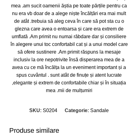
mea .am sucit oamenii ăștia pe toate părțile pentru ca
nu era vb doar de a alege niște încălțări era mai mult
de atât .trebuia să aleg ceva în care să pot sta cu o
glezna care avea o entoarsa și care era extrem de
umflată .Am primit nu numai răbdare dar și consiliere
în alegere unui toc confortabil cat și a unui model care
să ofere sustinere .Am primit răspuns la mesaje
inclusiv la ore nepotrivite însă disperarea mea de a
avea cu ce mă încălța la un eveniment important și a
spus cuvântul . sunt atât de finuțe și atent lucrate
,elegante și extrem de confortabile chiar și în situația
mea .mii de mulțumiri
SKU:
S0204
Categorie:
Sandale
Produse similare