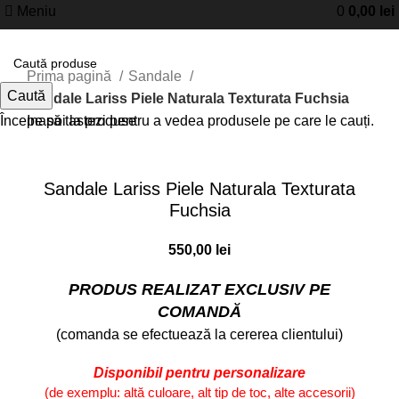
Meniu
0
0,00
lei
Prima pagină
Sandale
Caută
Sandale Lariss Piele Naturala Texturata Fuchsia
Începe să tastezi pentru a vedea produsele pe care le cauți.
Inapoi la produse
Faceți click pentru a mări
Sandale Lariss Piele Naturala Texturata
Fuchsia
550,00
lei
PRODUS REALIZAT EXCLUSIV PE
COMANDĂ
(comanda se efectuează la cererea clientului)
Disponibil pentru personalizare
(de exemplu: altă culoare, alt tip de toc, alte accesorii)