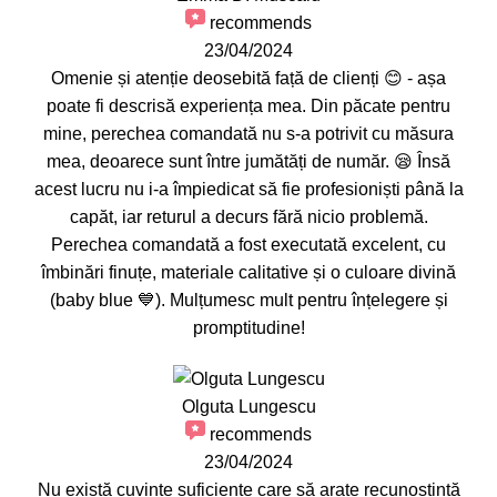
recommends
23/04/2024
Omenie și atenție deosebită față de clienți 😊 - așa
poate fi descrisă experiența mea. Din păcate pentru
mine, perechea comandată nu s-a potrivit cu măsura
mea, deoarece sunt între jumătăți de număr. 😪 Însă
acest lucru nu i-a împiedicat să fie profesioniști până la
capăt, iar returul a decurs fără nicio problemă.
Perechea comandată a fost executată excelent, cu
îmbinări finuțe, materiale calitative și o culoare divină
(baby blue 💙). Mulțumesc mult pentru înțelegere și
promptitudine!
Olguta Lungescu
recommends
23/04/2024
Nu există cuvinte suficiente care să arate recunoștință