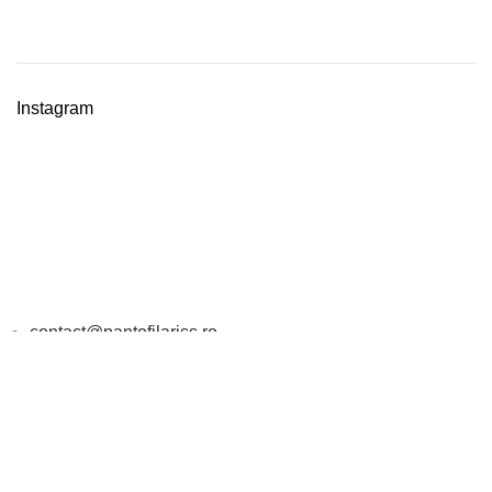
Instagram
DATE DE CONTACT
contact@pantofilariss.ro
0724 328 920
PROGRAM
Luni-Vineri: 11:00 - 18:00