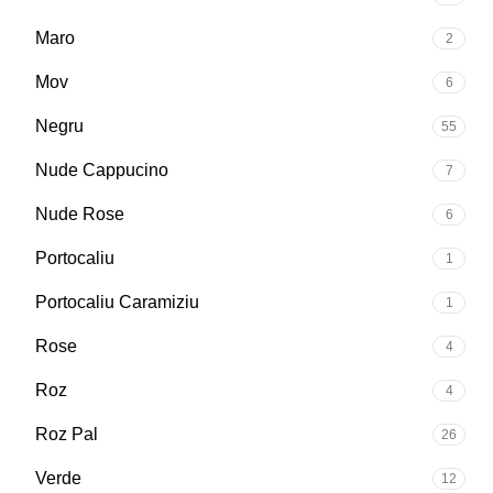
Maro
2
Mov
6
Negru
55
Nude Cappucino
7
Nude Rose
6
Portocaliu
1
Portocaliu Caramiziu
1
Rose
4
Roz
4
Roz Pal
26
Verde
12