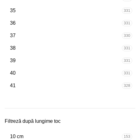
35
331
36
331
37
330
38
331
39
331
40
331
41
328
Filtreză după lungime toc
10 cm
153