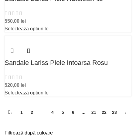
550,00
lei
Selectează opțiunile
Sandale Lariss Piele Intoarsa Rosu
520,00
lei
Selectează opțiunile
←
1
2
3
4
5
6
…
21
22
23
→
Filtrează după culoare