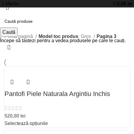
Meniu
0
0,00
lei
Gros
Caută
Prima pagină
Model toc produs
Gros
Pagina 3
Începe să tastezi pentru a vedea produsele pe care le cauți.
Pantofi Piele Naturala Argintiu Inchis
520,00
lei
Selectează opțiunile