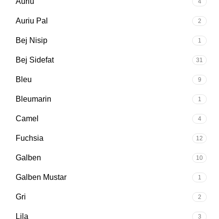
Auriu
4
Auriu Pal
2
Bej Nisip
1
Bej Sidefat
31
Bleu
9
Bleumarin
1
Camel
4
Fuchsia
12
Galben
10
Galben Mustar
1
Gri
2
Lila
3