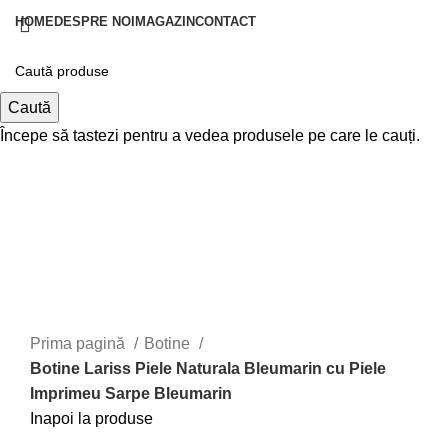
HOME
DESPRE NOI
MAGAZIN
CONTACT
Autentificare / Înregistrare
Caută
Începe să tastezi pentru a vedea produsele pe care le cauți.
0,00
lei
Meniu
0,00
lei
Prima pagină
Botine
Botine Lariss Piele Naturala Bleumarin cu Piele
Imprimeu Sarpe Bleumarin
Inapoi la produse