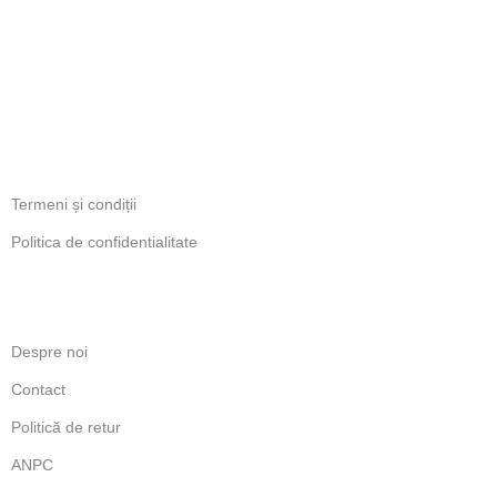
PROGRAM
Luni-Vineri: 11:00 - 18:00
INFORMATII LEGALE
Termeni și condiții
Politica de confidentialitate
LINKURI UTILE
Despre noi
Contact
Politică de retur
ANPC