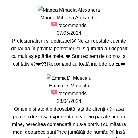
Manea Mihaela Alexandra
recommends
07/05/2024
Profesionalism și dedicare!💯 Nu am destule cuvinte
de laudă în privința pantofilor, cu siguranță au depășit
cu mult așteptările mele. ❤️ Sunt extrem de comozi și
calitativi😍❤️🥰 Recomand cu toată încrederea!🙏❤️
Emma D. Muscalu
recommends
23/04/2024
Omenie și atenție deosebită față de clienți 😊 - așa
poate fi descrisă experiența mea. Din păcate pentru
mine, perechea comandată nu s-a potrivit cu măsura
mea, deoarece sunt între jumătăți de număr. 😪 Însă