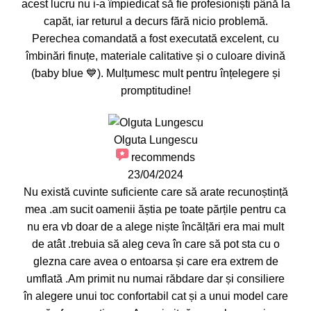
acest lucru nu i-a împiedicat să fie profesioniști până la
capăt, iar returul a decurs fără nicio problemă.
Perechea comandată a fost executată excelent, cu
îmbinări finuțe, materiale calitative și o culoare divină
(baby blue 💙). Mulțumesc mult pentru înțelegere și
promptitudine!
Olguta Lungescu
recommends
23/04/2024
Nu există cuvinte suficiente care să arate recunoștință
mea .am sucit oamenii ăștia pe toate părțile pentru ca
nu era vb doar de a alege niște încălțări era mai mult
de atât .trebuia să aleg ceva în care să pot sta cu o
glezna care avea o entoarsa și care era extrem de
umflată .Am primit nu numai răbdare dar și consiliere
în alegere unui toc confortabil cat și a unui model care