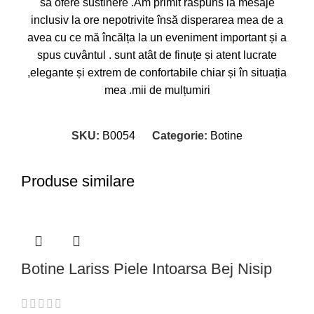
să ofere sustinere .Am primit răspuns la mesaje
inclusiv la ore nepotrivite însă disperarea mea de a
avea cu ce mă încălța la un eveniment important și a
spus cuvântul . sunt atât de finuțe și atent lucrate
,elegante și extrem de confortabile chiar și în situația
mea .mii de mulțumiri
SKU:
B0054
Categorie:
Botine
Produse similare
Botine Lariss Piele Intoarsa Bej Nisip