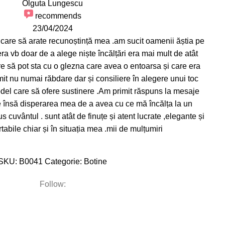
Olguta Lungescu
recommends
23/04/2024
 care să arate recunoștință mea .am sucit oamenii ăștia pe
era vb doar de a alege niște încălțări era mai mult de atât
re să pot sta cu o glezna care avea o entoarsa și care era
it nu numai răbdare dar și consiliere în alegere unui toc
model care să ofere sustinere .Am primit răspuns la mesaje
ite însă disperarea mea de a avea cu ce mă încălța la un
 cuvântul . sunt atât de finuțe și atent lucrate ,elegante și
abile chiar și în situația mea .mii de mulțumiri
SKU:
B0041
Categorie:
Botine
Follow: