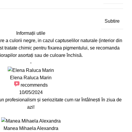
Subtire
Informații utile
e a culorii negre, in cazul captuselilor naturale (interior din
st tratate chimic pentru fixarea pigmentului, se recomanda
iorapilor asortați sau de culoare închisă.
-
Elena Raluca Marin
recommends
10/05/2024
profesionalism și seriozitate cum rar întâlnești în ziua de
azi!
Manea Mihaela Alexandra