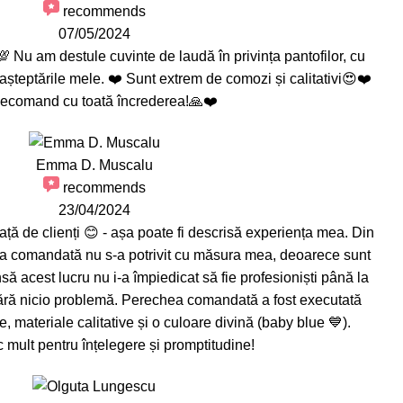
recommends
07/05/2024
 Nu am destule cuvinte de laudă în privința pantofilor, cu
așteptările mele. ❤️ Sunt extrem de comozi și calitativi😍❤️
ecomand cu toată încrederea!🙏❤️
Emma D. Muscalu
recommends
23/04/2024
ață de clienți 😊 - așa poate fi descrisă experiența mea. Din
a comandată nu s-a potrivit cu măsura mea, deoarece sunt
nsă acest lucru nu i-a împiedicat să fie profesioniști până la
 fără nicio problemă. Perechea comandată a fost executată
e, materiale calitative și o culoare divină (baby blue 💙).
mult pentru înțelegere și promptitudine!