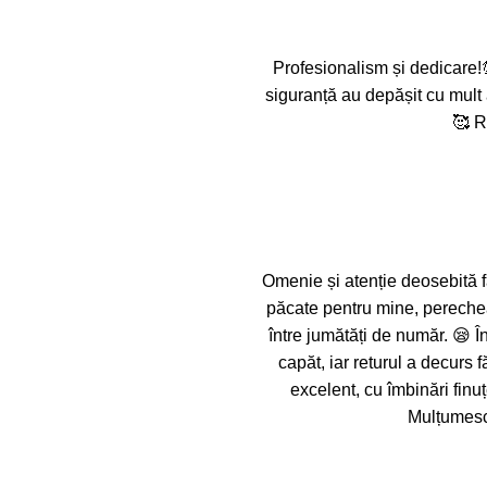
Profesionalism și dedicare!
siguranță au depășit cu mult 
🥰 R
Omenie și atenție deosebită f
păcate pentru mine, pereche
între jumătăți de număr. 😪 Î
capăt, iar returul a decurs
excelent, cu îmbinări finuț
Mulțumesc 