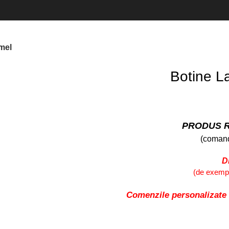
mel
Botine L
PRODUS R
(comand
D
(de exemplu
Comenzile personalizate