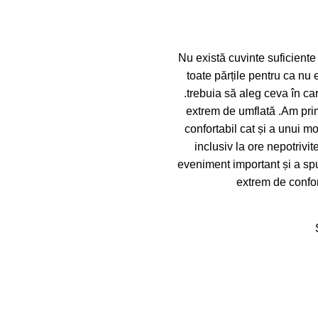
Nu există cuvinte suficiente
toate părțile pentru ca nu 
.trebuia să aleg ceva în ca
extrem de umflată .Am prim
confortabil cat și a unui 
inclusiv la ore nepotriv
eveniment important și a spus
extrem de confort