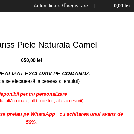
Autentificare / Înregistrare
0,00
lei
ariss Piele Naturala Camel
650,00
lei
EALIZAT EXCLUSIV PE COMANDĂ
a se efectuează la cererea clientului)
isponibil pentru personalizare
: altă culoare, alt tip de toc, alte accesorii)
 se preiau pe
WhatsApp
, cu achitarea unui avans de
50%.