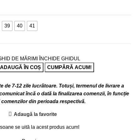
39
40
41
GHID DE MĂRIMI
ÎNCHIDE GHIDUL
ADAUGĂ ÎN COȘ
CUMPĂRĂ ACUM!
 de 7-12 zile lucrătoare. Totuși, termenul de livrare a
omunicat încă o dată la finalizarea comenzii, în funcție
l comenzilor din perioada respectivă.
Adaugă la favorite
soane se uită la acest produs acum!