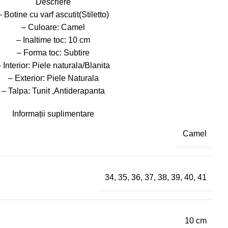
Descriere
– Botine cu varf ascutit(Stiletto)
– Culoare: Camel
– Inaltime toc: 10 cm
– Forma toc: Subtire
 Interior: Piele naturala/Blanita
– Exterior: Piele Naturala
– Talpa: Tunit ,Antiderapanta
Informații suplimentare
Camel
34
,
35
,
36
,
37
,
38
,
39
,
40
,
41
10 cm