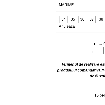
MARIME
34
35
36
37
38
Anulează
↔
Termenul de realizare este
produsului comandat va fi c
de fluxu
15
per