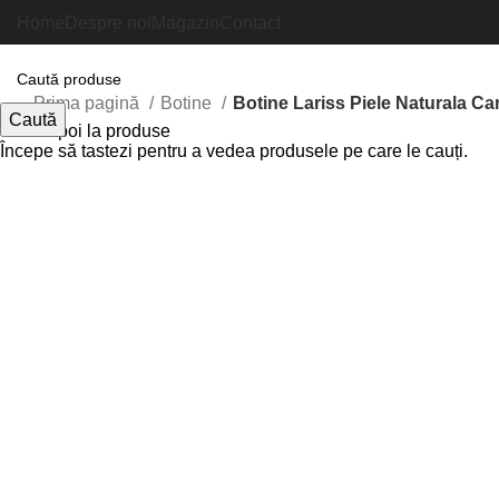
Home
Despre noi
Magazin
Contact
Prima pagină
Botine
Botine Lariss Piele Naturala Ca
Caută
Inapoi la produse
Începe să tastezi pentru a vedea produsele pe care le cauți.
Faceți click pentru a mări