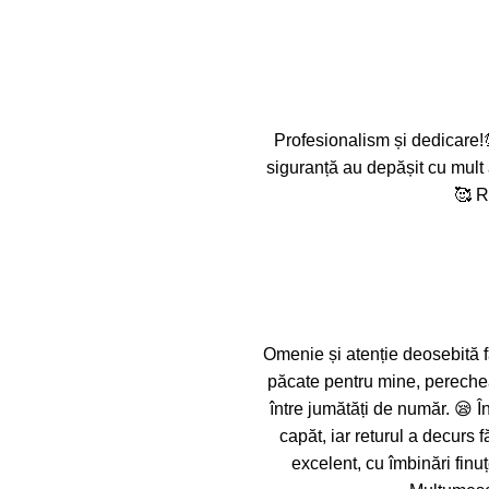
Profesionalism și dedicare!
siguranță au depășit cu mult 
🥰 R
Omenie și atenție deosebită f
păcate pentru mine, pereche
între jumătăți de număr. 😪 Î
capăt, iar returul a decurs
excelent, cu îmbinări finuț