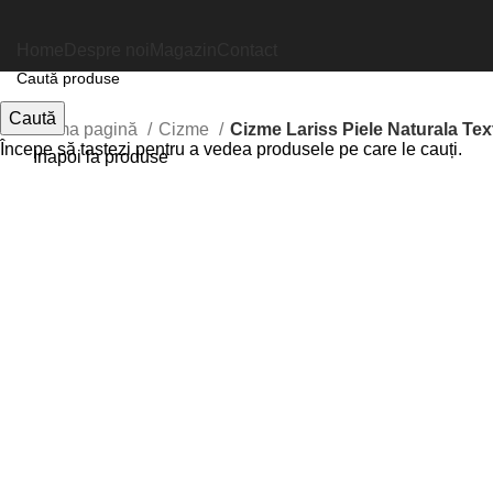
Home
Despre noi
Magazin
Contact
Caută
Prima pagină
Cizme
Cizme Lariss Piele Naturala Te
Începe să tastezi pentru a vedea produsele pe care le cauți.
Inapoi la produse
Faceți click pentru a mări