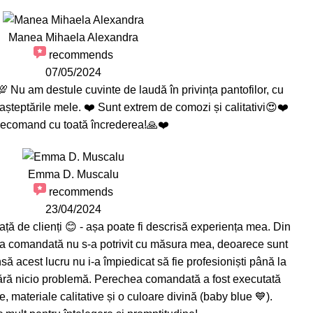
Manea Mihaela Alexandra
recommends
07/05/2024
 Nu am destule cuvinte de laudă în privința pantofilor, cu
așteptările mele. ❤️ Sunt extrem de comozi și calitativi😍❤️
ecomand cu toată încrederea!🙏❤️
Emma D. Muscalu
recommends
23/04/2024
ață de clienți 😊 - așa poate fi descrisă experiența mea. Din
a comandată nu s-a potrivit cu măsura mea, deoarece sunt
nsă acest lucru nu i-a împiedicat să fie profesioniști până la
 fără nicio problemă. Perechea comandată a fost executată
e, materiale calitative și o culoare divină (baby blue 💙).