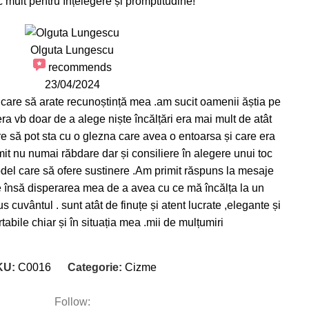
mult pentru înțelegere și promptitudine!
Olguta Lungescu
recommends
23/04/2024
 care să arate recunoștință mea .am sucit oamenii ăștia pe
era vb doar de a alege niște încălțări era mai mult de atât
re să pot sta cu o glezna care avea o entoarsa și care era
it nu numai răbdare dar și consiliere în alegere unui toc
model care să ofere sustinere .Am primit răspuns la mesaje
ite însă disperarea mea de a avea cu ce mă încălța la un
 cuvântul . sunt atât de finuțe și atent lucrate ,elegante și
abile chiar și în situația mea .mii de mulțumiri
KU:
C0016
Categorie:
Cizme
Follow: