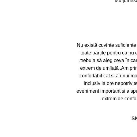
Mulțumesc 
Nu există cuvinte suficiente
toate părțile pentru ca nu 
.trebuia să aleg ceva în ca
extrem de umflată .Am prim
confortabil cat și a unui 
inclusiv la ore nepotriv
eveniment important și a spus
extrem de confort
S