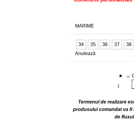
MARIME
34
35
36
37
38
Anulează
↔
Termenul de realizare este
produsului comandat va fi c
de fluxu