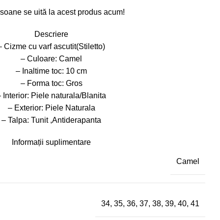
soane se uită la acest produs acum!
Descriere
– Cizme cu varf ascutit(Stiletto)
– Culoare: Camel
– Inaltime toc: 10 cm
– Forma toc: Gros
 Interior: Piele naturala/Blanita
– Exterior: Piele Naturala
– Talpa: Tunit ,Antiderapanta
Informații suplimentare
Camel
34
,
35
,
36
,
37
,
38
,
39
,
40
,
41