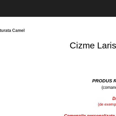
xturata Camel
Cizme Laris
PRODUS R
(comand
D
(de exemplu
Comenzile personalizate