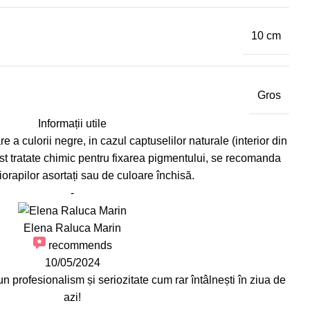
10 cm
Gros
Informații utile
e a culorii negre, in cazul captuselilor naturale (interior din
st tratate chimic pentru fixarea pigmentului, se recomanda
iorapilor asortați sau de culoare închisă.
-
Elena Raluca Marin
recommends
10/05/2024
profesionalism și seriozitate cum rar întâlnești în ziua de
azi!