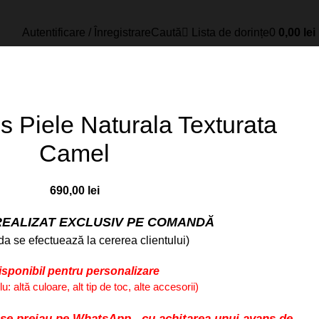
Autentificare / Înregistrare
Caută
Lista de dorințe
0
0,00
lei
s Piele Naturala Texturata
Camel
690,00
lei
EALIZAT EXCLUSIV PE COMANDĂ
a se efectuează la cererea clientului)
isponibil pentru personalizare
: altă culoare, alt tip de toc, alte accesorii)
 se preiau pe
WhatsApp
, cu achitarea unui avans de