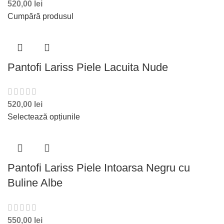
520,00
lei
de a avea cu ce mă încălța la un eveniment important și a
Cumpără produsul
spus cuvântul . sunt atât de finuțe și atent lucrate ,elegante
și extrem de confortabile chiar și în situația mea .mii de
mulțumiri
Pantofi Lariss Piele Lacuita Nude
520,00
lei
Selectează opțiunile
Pantofi Lariss Piele Intoarsa Negru cu
Buline Albe
550,00
lei