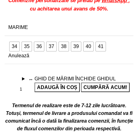
Comenzile personalizate se preiau pe
WhatsApp
,
cu achitarea unui avans de 50%.
MARIME
34
35
36
37
38
39
40
41
Anulează
↔
GHID DE MĂRIMI
ÎNCHIDE GHIDUL
ADAUGĂ ÎN COȘ
CUMPĂRĂ ACUM!
Termenul de realizare este de 7-12 zile lucrătoare.
Totuși, termenul de livrare a produsului comandat va fi
comunicat încă o dată la finalizarea comenzii, în funcție
de fluxul comenzilor din perioada respectivă.