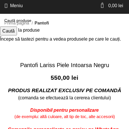
0
Meniu
0,00
lei
Prima pagină
Pantofi
Inapoi la produse
Caută
Începe să tastezi pentru a vedea produsele pe care le cauți.
Faceți click pentru a mări
Pantofi Lariss Piele Intoarsa Negru
550,00
lei
PRODUS REALIZAT EXCLUSIV PE COMANDĂ
(comanda se efectuează la cererea clientului)
Disponibil pentru personalizare
(de exemplu: altă culoare, alt tip de toc, alte accesorii)