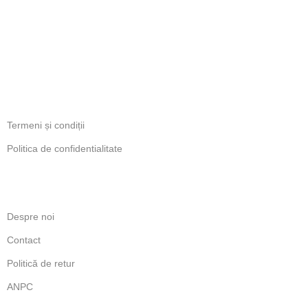
PROGRAM
Luni-Vineri: 11:00 - 18:00
INFORMATII LEGALE
Termeni și condiții
Politica de confidentialitate
LINKURI UTILE
Despre noi
Contact
Politică de retur
ANPC