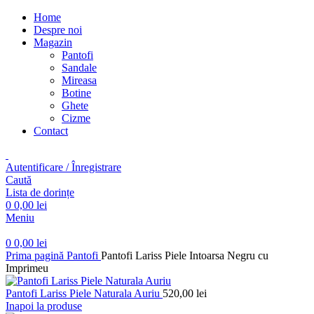
Home
Despre noi
Magazin
Pantofi
Sandale
Mireasa
Botine
Ghete
Cizme
Contact
Autentificare / Înregistrare
Caută
Lista de dorințe
0
0,00
lei
Meniu
0
0,00
lei
Prima pagină
Pantofi
Pantofi Lariss Piele Intoarsa Negru cu
Imprimeu
Pantofi Lariss Piele Naturala Auriu
520,00
lei
Inapoi la produse