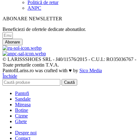
Politică de retur
ANPC
ABONARE NEWSLETTER
Beneficiezi de ofertele dedicate abonatilor.
Abonare
© LARISSSHOES SRL - J40/11576/2015 - C.U.I.: RO35036767 -
Toate preturile contin T.V.A.
PantofiLariss.ro was crafted with ♥ by
Sico Media
Închide
Caută
Pantofi
Sandale
Mireasa
Botine
Cizme
Ghete
Despre noi
Contact