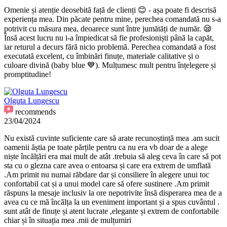
Omenie și atenție deosebită față de clienți 😊 - așa poate fi descrisă
experiența mea. Din păcate pentru mine, perechea comandată nu s-a
potrivit cu măsura mea, deoarece sunt între jumătăți de număr. 😪
Însă acest lucru nu i-a împiedicat să fie profesioniști până la capăt,
iar returul a decurs fără nicio problemă. Perechea comandată a fost
executată excelent, cu îmbinări finuțe, materiale calitative și o
culoare divină (baby blue 💙). Mulțumesc mult pentru înțelegere și
promptitudine!
Olguta Lungescu
recommends
23/04/2024
Nu există cuvinte suficiente care să arate recunoștință mea .am sucit
oamenii ăștia pe toate părțile pentru ca nu era vb doar de a alege
niște încălțări era mai mult de atât .trebuia să aleg ceva în care să pot
sta cu o glezna care avea o entoarsa și care era extrem de umflată
.Am primit nu numai răbdare dar și consiliere în alegere unui toc
confortabil cat și a unui model care să ofere sustinere .Am primit
răspuns la mesaje inclusiv la ore nepotrivite însă disperarea mea de a
avea cu ce mă încălța la un eveniment important și a spus cuvântul .
sunt atât de finuțe și atent lucrate ,elegante și extrem de confortabile
chiar și în situația mea .mii de mulțumiri