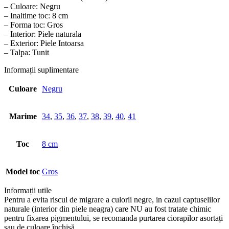
– Culoare: Negru
– Inaltime toc: 8 cm
– Forma toc: Gros
– Interior: Piele naturala
– Exterior: Piele Intoarsa
– Talpa: Tunit
Informații suplimentare
Culoare
Negru
Marime
34
,
35
,
36
,
37
,
38
,
39
,
40
,
41
Toc
8 cm
Model toc
Gros
Informații utile
Pentru a evita riscul de migrare a culorii negre, in cazul captuselilor
naturale (interior din piele neagra) care NU au fost tratate chimic
pentru fixarea pigmentului, se recomanda purtarea ciorapilor asortați
sau de culoare închisă.