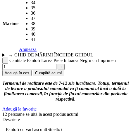
34
35
36
37
Marime
38
39
40
41
Anulează
↔
GHID DE MĂRIMI
ÎNCHIDE GHIDUL
Cantitate Pantofi Lariss Piele Intoarsa Negru cu Imprimeu
Adaugă în coș
Cumpără acum!
Termenul de realizare este de 7-12 zile lucrătoare. Totuși, termenul
de livrare a produsului comandat va fi comunicat încă o dată la
finalizarea comenzii, în funcție de fluxul comenzilor din perioada
respectivă.
Adaugă la favorite
12
persoane se uită la acest produs acum!
Descriere
– Pantofi cu varf ascutit(Stiletto)