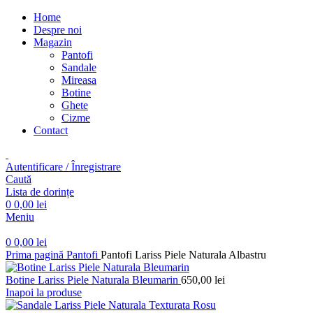
Home
Despre noi
Magazin
Pantofi
Sandale
Mireasa
Botine
Ghete
Cizme
Contact
Autentificare / Înregistrare
Caută
Lista de dorințe
0
0,00
lei
Meniu
0
0,00
lei
Prima pagină
Pantofi
Pantofi Lariss Piele Naturala Albastru
Botine Lariss Piele Naturala Bleumarin
650,00
lei
Inapoi la produse