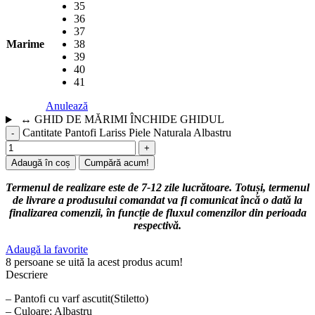
35
36
37
Marime
38
39
40
41
Anulează
↔
GHID DE MĂRIMI
ÎNCHIDE GHIDUL
Cantitate Pantofi Lariss Piele Naturala Albastru
Adaugă în coș
Cumpără acum!
Termenul de realizare este de 7-12 zile lucrătoare. Totuși, termenul
de livrare a produsului comandat va fi comunicat încă o dată la
finalizarea comenzii, în funcție de fluxul comenzilor din perioada
respectivă.
Adaugă la favorite
8
persoane se uită la acest produs acum!
Descriere
– Pantofi cu varf ascutit(Stiletto)
– Culoare: Albastru