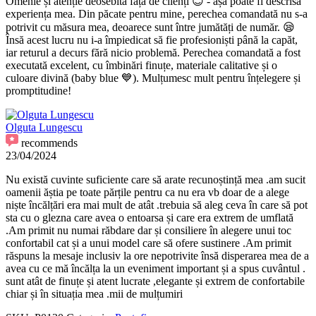
Omenie și atenție deosebită față de clienți 😊 - așa poate fi descrisă
experiența mea. Din păcate pentru mine, perechea comandată nu s-a
potrivit cu măsura mea, deoarece sunt între jumătăți de număr. 😪
Însă acest lucru nu i-a împiedicat să fie profesioniști până la capăt,
iar returul a decurs fără nicio problemă. Perechea comandată a fost
executată excelent, cu îmbinări finuțe, materiale calitative și o
culoare divină (baby blue 💙). Mulțumesc mult pentru înțelegere și
promptitudine!
Olguta Lungescu
recommends
23/04/2024
Nu există cuvinte suficiente care să arate recunoștință mea .am sucit
oamenii ăștia pe toate părțile pentru ca nu era vb doar de a alege
niște încălțări era mai mult de atât .trebuia să aleg ceva în care să pot
sta cu o glezna care avea o entoarsa și care era extrem de umflată
.Am primit nu numai răbdare dar și consiliere în alegere unui toc
confortabil cat și a unui model care să ofere sustinere .Am primit
răspuns la mesaje inclusiv la ore nepotrivite însă disperarea mea de a
avea cu ce mă încălța la un eveniment important și a spus cuvântul .
sunt atât de finuțe și atent lucrate ,elegante și extrem de confortabile
chiar și în situația mea .mii de mulțumiri