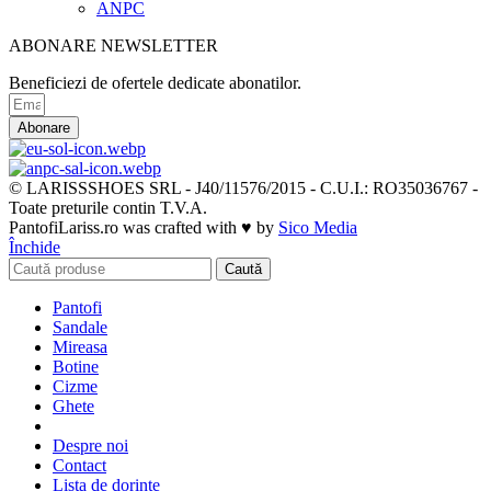
ANPC
ABONARE NEWSLETTER
Beneficiezi de ofertele dedicate abonatilor.
Abonare
© LARISSSHOES SRL - J40/11576/2015 - C.U.I.: RO35036767 -
Toate preturile contin T.V.A.
PantofiLariss.ro was crafted with ♥ by
Sico Media
Închide
Caută
Pantofi
Sandale
Mireasa
Botine
Cizme
Ghete
Despre noi
Contact
Lista de dorințe