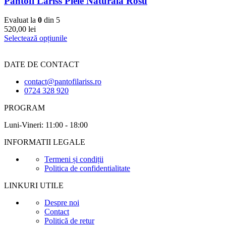
Pantofi Lariss Piele Naturala Rosu
Evaluat la
0
din 5
520,00
lei
Selectează opțiunile
DATE DE CONTACT
contact@pantofilariss.ro
0724 328 920
PROGRAM
Luni-Vineri: 11:00 - 18:00
INFORMATII LEGALE
Termeni și condiții
Politica de confidentialitate
LINKURI UTILE
Despre noi
Contact
Politică de retur