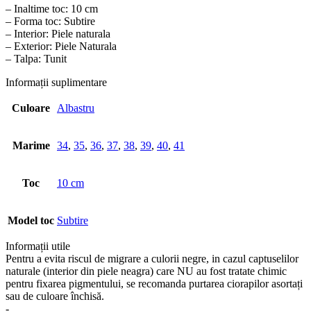
– Inaltime toc: 10 cm
– Forma toc: Subtire
– Interior: Piele naturala
– Exterior: Piele Naturala
– Talpa: Tunit
Informații suplimentare
Culoare
Albastru
Marime
34
,
35
,
36
,
37
,
38
,
39
,
40
,
41
Toc
10 cm
Model toc
Subtire
Informații utile
Pentru a evita riscul de migrare a culorii negre, in cazul captuselilor
naturale (interior din piele neagra) care NU au fost tratate chimic
pentru fixarea pigmentului, se recomanda purtarea ciorapilor asortați
sau de culoare închisă.
-