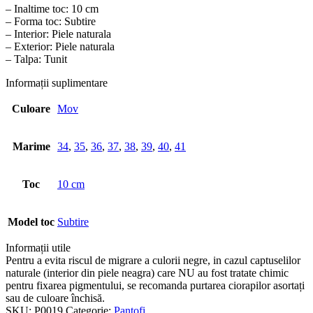
– Inaltime toc: 10 cm
– Forma toc: Subtire
– Interior: Piele naturala
– Exterior: Piele naturala
– Talpa: Tunit
Informații suplimentare
Culoare
Mov
Marime
34
,
35
,
36
,
37
,
38
,
39
,
40
,
41
Toc
10 cm
Model toc
Subtire
Informații utile
Pentru a evita riscul de migrare a culorii negre, in cazul captuselilor
naturale (interior din piele neagra) care NU au fost tratate chimic
pentru fixarea pigmentului, se recomanda purtarea ciorapilor asortați
sau de culoare închisă.
SKU:
P0019
Categorie:
Pantofi