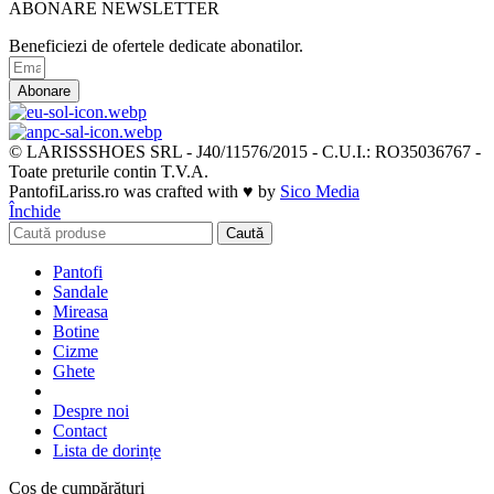
ABONARE NEWSLETTER
Beneficiezi de ofertele dedicate abonatilor.
Abonare
© LARISSSHOES SRL - J40/11576/2015 - C.U.I.: RO35036767 -
Toate preturile contin T.V.A.
PantofiLariss.ro was crafted with ♥ by
Sico Media
Închide
Caută
Pantofi
Sandale
Mireasa
Botine
Cizme
Ghete
Despre noi
Contact
Lista de dorințe
Coș de cumpărături