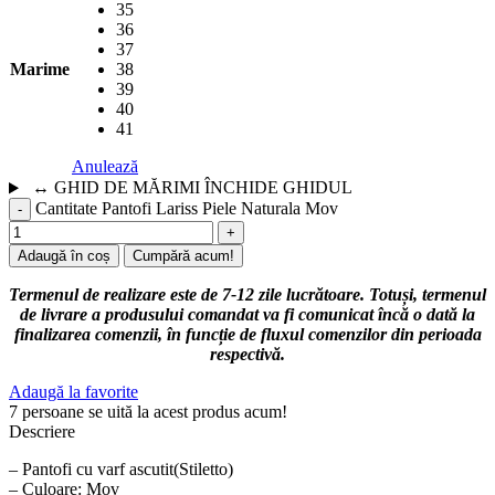
35
36
37
Marime
38
39
40
41
Anulează
↔
GHID DE MĂRIMI
ÎNCHIDE GHIDUL
Cantitate Pantofi Lariss Piele Naturala Mov
Adaugă în coș
Cumpără acum!
Termenul de realizare este de 7-12 zile lucrătoare. Totuși, termenul
de livrare a produsului comandat va fi comunicat încă o dată la
finalizarea comenzii, în funcție de fluxul comenzilor din perioada
respectivă.
Adaugă la favorite
7
persoane se uită la acest produs acum!
Descriere
– Pantofi cu varf ascutit(Stiletto)
– Culoare: Mov