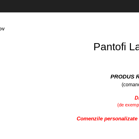
ov
Pantofi L
PRODUS R
(comand
D
(de exemplu
Comenzile personalizate