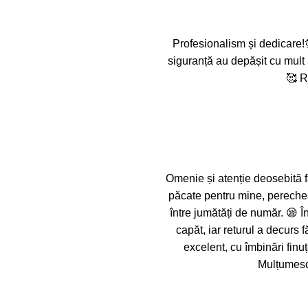
Profesionalism și dedicare!
siguranță au depășit cu mult 
🥰 R
Omenie și atenție deosebită f
păcate pentru mine, pereche
între jumătăți de număr. 😪 Î
capăt, iar returul a decurs
excelent, cu îmbinări finuț
Mulțumesc 