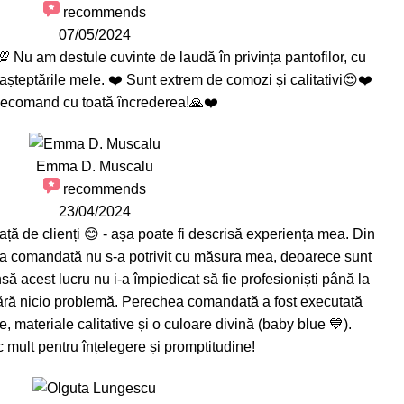
recommends
07/05/2024
 Nu am destule cuvinte de laudă în privința pantofilor, cu
așteptările mele. ❤️ Sunt extrem de comozi și calitativi😍❤️
ecomand cu toată încrederea!🙏❤️
Emma D. Muscalu
recommends
23/04/2024
ață de clienți 😊 - așa poate fi descrisă experiența mea. Din
a comandată nu s-a potrivit cu măsura mea, deoarece sunt
nsă acest lucru nu i-a împiedicat să fie profesioniști până la
 fără nicio problemă. Perechea comandată a fost executată
e, materiale calitative și o culoare divină (baby blue 💙).
mult pentru înțelegere și promptitudine!