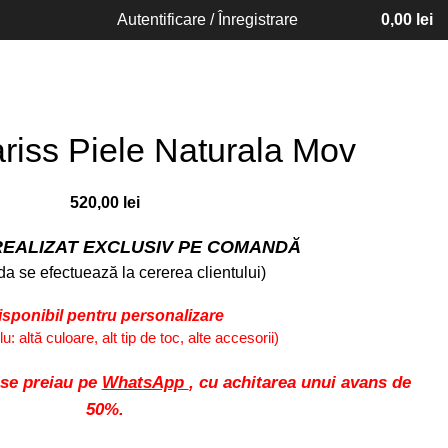
Autentificare / Înregistrare
0,00
lei
ariss Piele Naturala Mov
520,00
lei
EALIZAT EXCLUSIV PE COMANDĂ
a se efectuează la cererea clientului)
isponibil pentru personalizare
: altă culoare, alt tip de toc, alte accesorii)
 se preiau pe
WhatsApp
, cu achitarea unui avans de
50%.