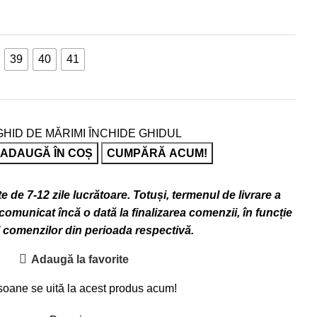
39
40
41
GHID DE MĂRIMI
ÎNCHIDE GHIDUL
ADAUGĂ ÎN COȘ
CUMPĂRĂ ACUM!
 de 7-12 zile lucrătoare. Totuși, termenul de livrare a
omunicat încă o dată la finalizarea comenzii, în funcție
l comenzilor din perioada respectivă.
Adaugă la favorite
soane se uită la acest produs acum!