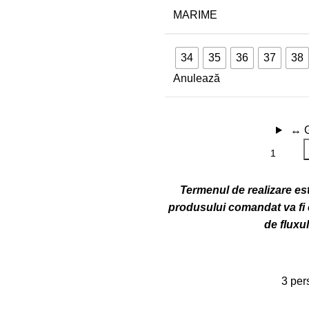
MARIME
34
35
36
37
38
Anulează
↔
Termenul de realizare este
produsului comandat va fi c
de fluxu
3
per