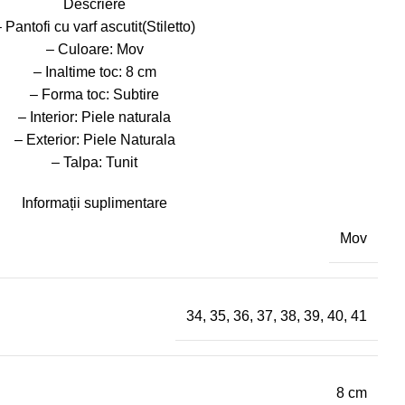
Descriere
 Pantofi cu varf ascutit(Stiletto)
– Culoare: Mov
– Inaltime toc: 8 cm
– Forma toc: Subtire
– Interior: Piele naturala
– Exterior: Piele Naturala
– Talpa: Tunit
Informații suplimentare
Mov
34
,
35
,
36
,
37
,
38
,
39
,
40
,
41
8 cm