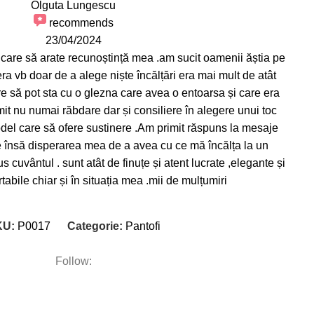
Olguta Lungescu
recommends
23/04/2024
 care să arate recunoștință mea .am sucit oamenii ăștia pe
era vb doar de a alege niște încălțări era mai mult de atât
re să pot sta cu o glezna care avea o entoarsa și care era
it nu numai răbdare dar și consiliere în alegere unui toc
model care să ofere sustinere .Am primit răspuns la mesaje
ite însă disperarea mea de a avea cu ce mă încălța la un
 cuvântul . sunt atât de finuțe și atent lucrate ,elegante și
abile chiar și în situația mea .mii de mulțumiri
KU:
P0017
Categorie:
Pantofi
Follow: