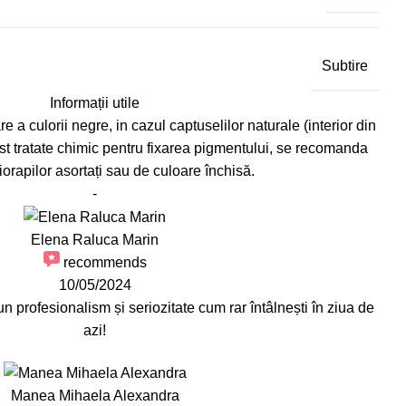
Subtire
Informații utile
e a culorii negre, in cazul captuselilor naturale (interior din
st tratate chimic pentru fixarea pigmentului, se recomanda
iorapilor asortați sau de culoare închisă.
-
Elena Raluca Marin
recommends
10/05/2024
profesionalism și seriozitate cum rar întâlnești în ziua de
azi!
Manea Mihaela Alexandra