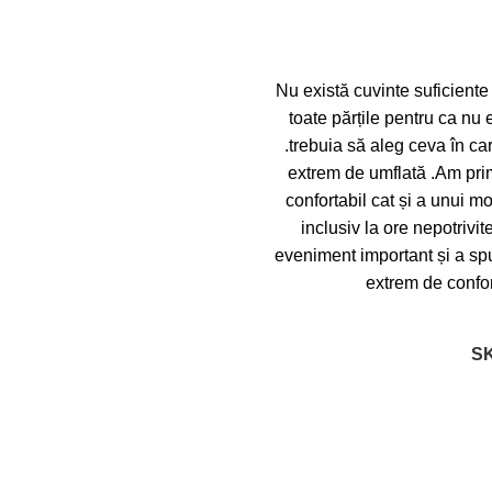
Nu există cuvinte suficiente
toate părțile pentru ca nu 
.trebuia să aleg ceva în ca
extrem de umflată .Am prim
confortabil cat și a unui 
inclusiv la ore nepotriv
eveniment important și a spus
extrem de confort
S