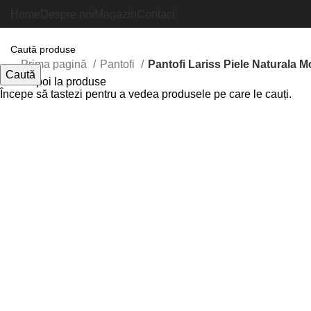
Home
Despre noi
Magazin
Contact
Prima pagină
Pantofi
Pantofi Lariss Piele Naturala M
Caută
Inapoi la produse
Începe să tastezi pentru a vedea produsele pe care le cauți.
Faceți click pentru a mări