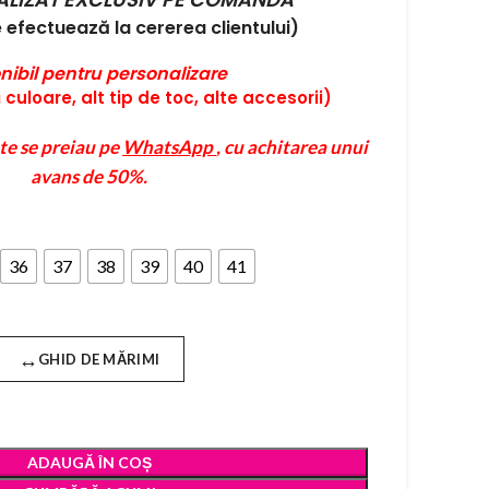
efectuează la cererea clientului)
nibil pentru personalizare
culoare, alt tip de toc, alte accesorii)
te se preiau pe
WhatsApp
, cu achitarea unui
avans de 50%.
36
37
38
39
40
41
↔
GHID DE MĂRIMI
ADAUGĂ ÎN COȘ