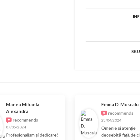
IN
SKU
Manea Mihaela
Emma D. Muscalu
Alexandra
recommends
recommends
23/04/2024
07/05/2024
Omenie și atenție
Profesionalism și dedicare!
deosebită față de cli