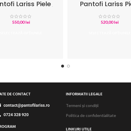
ntofi Lariss Piele
Pantofi Lariss Pi
rsa Negru cu Buline
Intoarsa Negr
Albe
550,00
lei
520,00
lei
SELECTEAZĂ OPȚIUNILE
SELECTEAZĂ OPȚIUNILE
ATE DE CONTACT
INFORMATII LEGALE
contact@pantofilariss.ro
Termeni și condiții
0724 328 920
Politica de confidentialitate
ROGRAM
LINKURI UTILE