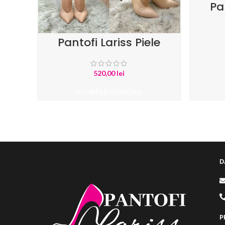
Pa
Intoa
Pantofi Lariss Piele
Naturala Nude Rose cu
Piele Argintie
520,00
lei
CUMPĂRĂ PRODUSUL
D
P