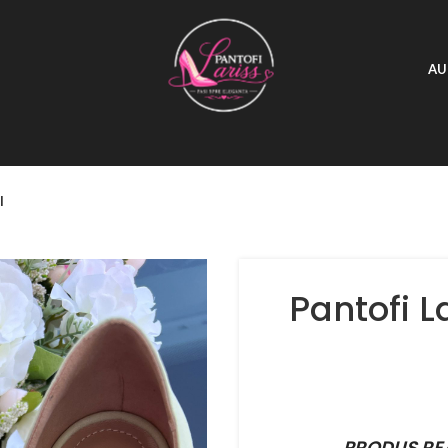
AU
l
Pantofi L
PRODUS RE