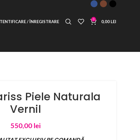
0
TENTIFICARE / ÎNREGISTRARE
0,00
LEI
ariss Piele Naturala
Vernil
550,00
lei
ALIZAT EXCLUSIV PE COMANDĂ