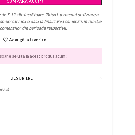
CUMPĂRĂ ACUM!
 de 7-12 zile lucrătoare. Totuși, termenul de livrare a
municat încă o dată la finalizarea comenzii, în funcție
 comenzilor din perioada respectivă.
Adaugă la favorite
soane se uită la acest produs acum!
DESCRIERE
letto)