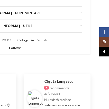
FORMAȚII SUPLIMENTARE
INFORMAȚII UTILE
Face
:
P0311
Categorie:
Pantofi
Insta
Follow:
TikTo
Olguta Lungescu
recommends
23/04/2024
Nu există cuvinte
enți 😊 -
suficiente care să arate