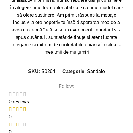
umflată .Am primit nu numai răbdare dar și consiliere
în alegere unui toc confortabil cat și a unui model care
să ofere sustinere .Am primit răspuns la mesaje
inclusiv la ore nepotrivite însă disperarea mea de a
avea cu ce mă încălța la un eveniment important și a
spus cuvântul . sunt atât de finuțe și atent lucrate
,elegante și extrem de confortabile chiar și în situația
mea .mii de mulțumiri
SKU:
S0264
Categorie:
Sandale
Follow:
0 reviews
0
0