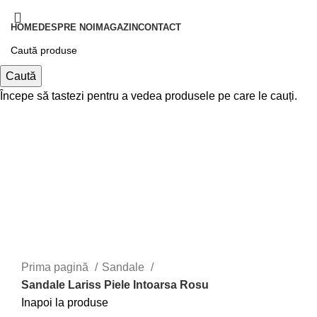
HOME
DESPRE NOI
MAGAZIN
CONTACT
Autentificare / Înregistrare
Caută
Începe să tastezi pentru a vedea produsele pe care le cauți.
0,00
lei
Meniu
0,00
lei
Prima pagină
Sandale
Sandale Lariss Piele Intoarsa Rosu
Inapoi la produse