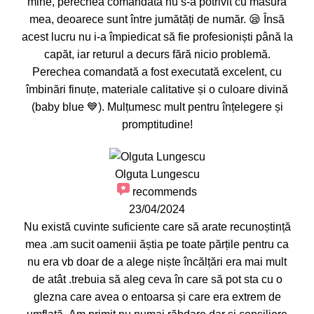
mine, perechea comandată nu s-a potrivit cu măsura
mea, deoarece sunt între jumătăți de număr. 😪 Însă
acest lucru nu i-a împiedicat să fie profesioniști până la
capăt, iar returul a decurs fără nicio problemă.
Perechea comandată a fost executată excelent, cu
îmbinări finuțe, materiale calitative și o culoare divină
(baby blue 💙). Mulțumesc mult pentru înțelegere și
promptitudine!
Olguta Lungescu
recommends
23/04/2024
Nu există cuvinte suficiente care să arate recunoștință
mea .am sucit oamenii ăștia pe toate părțile pentru ca
nu era vb doar de a alege niște încălțări era mai mult
de atât .trebuia să aleg ceva în care să pot sta cu o
glezna care avea o entoarsa și care era extrem de