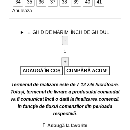
34
35
36
37
38
39
40
41
Anulează
↔
GHID DE MĂRIMI
ÎNCHIDE GHIDUL
ADAUGĂ ÎN COȘ
CUMPĂRĂ ACUM!
Termenul de realizare este de 7-12 zile lucrătoare.
Totuși, termenul de livrare a produsului comandat
va fi comunicat încă o dată la finalizarea comenzii,
în funcție de fluxul comenzilor din perioada
respectivă.
Adaugă la favorite