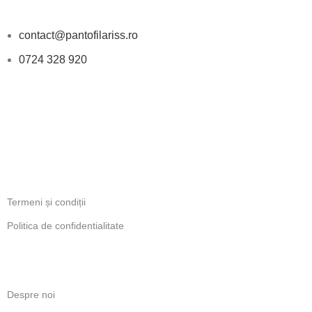
DATE DE CONTACT
contact@pantofilariss.ro
0724 328 920
PROGRAM
Luni-Vineri: 11:00 - 18:00
INFORMATII LEGALE
Termeni și condiții
Politica de confidentialitate
LINKURI UTILE
Despre noi