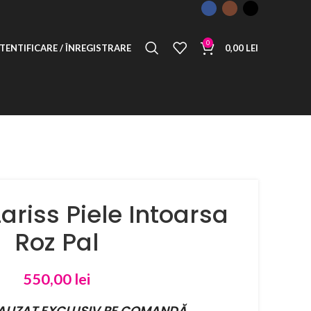
0
TENTIFICARE / ÎNREGISTRARE
0,00
LEI
ariss Piele Intoarsa
Roz Pal
550,00
lei
ALIZAT EXCLUSIV PE COMANDĂ