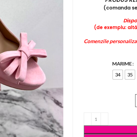
(comanda se 
Dispo
(de exemplu: altă 
Comenzile personaliza
MARIME
34
35