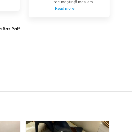
recunoștință mea .am
Read more
a Roz Pal”