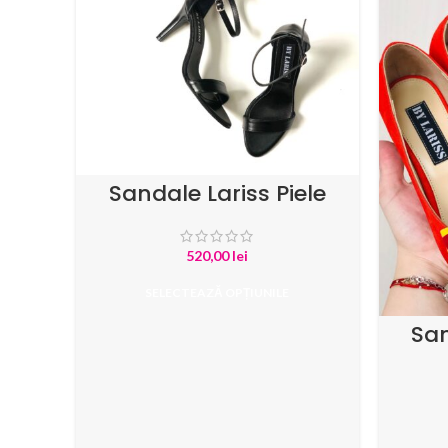
Sandale Lariss Piele
Naturala Negru
520,00
lei
SELECTEAZĂ OPȚIUNILE
San