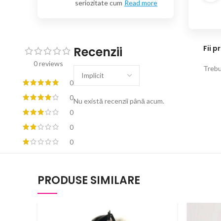
seriozitate cum
Read more
Fii p
Recenzii
0 reviews
Trebui
0
0
Nu există recenzii până acum.
0
0
0
PRODUSE SIMILARE