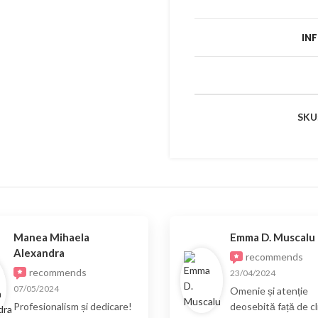
IN
SKU
Manea Mihaela
Emma D. Muscalu
Alexandra
recommends
recommends
23/04/2024
07/05/2024
Omenie și atenție
Profesionalism și dedicare!
deosebită față de cli