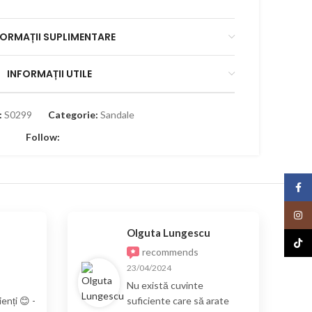
FORMAȚII SUPLIMENTARE
INFORMAȚII UTILE
:
S0299
Categorie:
Sandale
Follow:
Face
Insta
Olguta Lungescu
TikTo
recommends
23/04/2024
Nu există cuvinte
enți 😊 -
suficiente care să arate