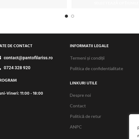
SELECTEAZĂ OPȚIUNILE
ATE DE CONTACT
INFORMATII LEGALE
contact@pantofilariss.ro
Termeni și condiții
0724 328 920
Politica de confidentialitate
ROGRAM
LINKURI UTILE
uni-Vineri: 11:00 - 18:00
Despre noi
Contact
Politică de retur
ANPC