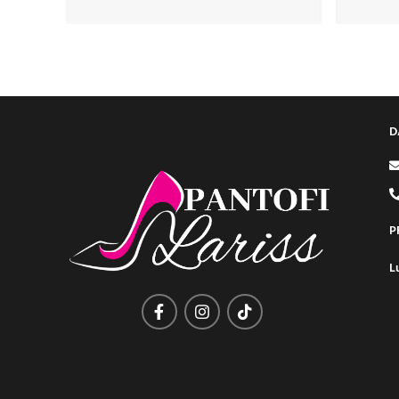
D
P
L