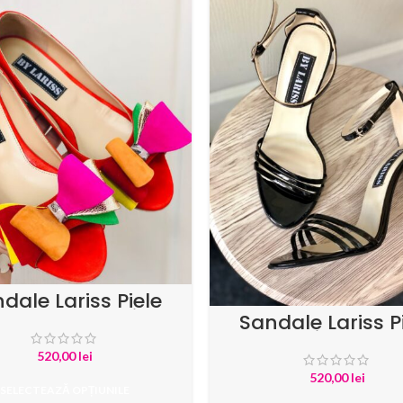
dale Lariss Piele
Intoarsa Corai
Sandale Lariss P
Lacuita Negr
520,00
lei
520,00
lei
SELECTEAZĂ OPȚIUNILE