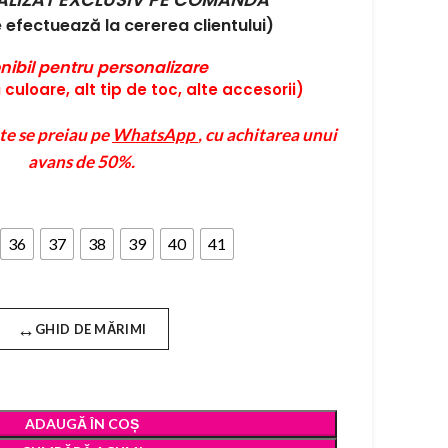
efectuează la cererea clientului)
nibil pentru personalizare
culoare, alt tip de toc, alte accesorii)
te se preiau pe
WhatsApp
, cu achitarea unui
avans de 50%.
36
37
38
39
40
41
↔
GHID DE MĂRIMI
ADAUGĂ ÎN COȘ