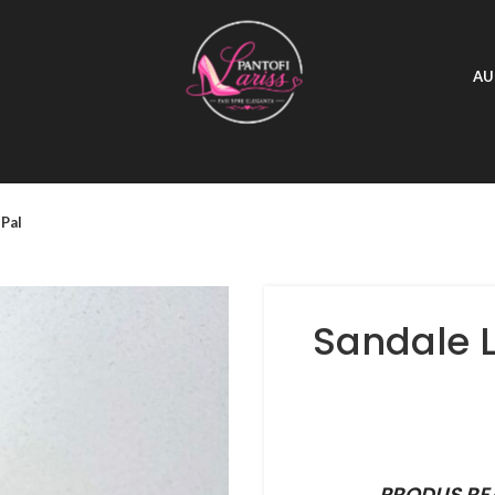
AU
 Pal
Sandale L
PRODUS RE