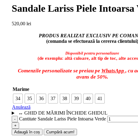
Sandale Lariss Piele Intoarsa
520,00
lei
PRODUS REALIZAT EXCLUSIV PE COMA
(comanda se efectuează la cererea clientului
Disponibil pentru personalizare
(de exemplu: altă culoare, alt tip de toc, alte acces
Comenzile personalizate se preiau pe
WhatsApp
, cu 
avans de 50%.
Marime
34
35
36
37
38
39
40
41
Anulează
↔
GHID DE MĂRIMI
ÎNCHIDE GHIDUL
Cantitate Sandale Lariss Piele Intoarsa Verde
Adaugă în coș
Cumpără acum!