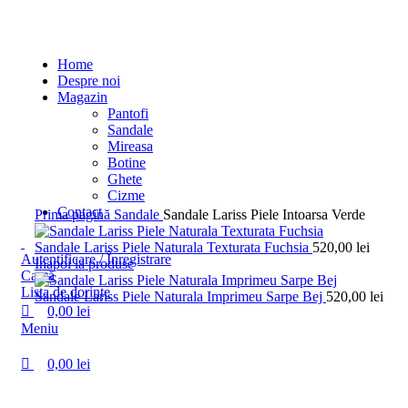
0
0
0
Home
Despre noi
Magazin
Pantofi
Sandale
Mireasa
Botine
Ghete
Cizme
Contact
Prima pagină
Sandale
Sandale Lariss Piele Intoarsa Verde
Sandale Lariss Piele Naturala Texturata Fuchsia
520,00
lei
Autentificare / Înregistrare
Inapoi la produse
Caută
Lista de dorințe
Sandale Lariss Piele Naturala Imprimeu Sarpe Bej
520,00
lei
0,00
lei
Meniu
0,00
lei
Faceți click pentru a mări