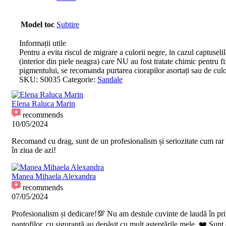
Model toc
Subtire
Informații utile
Pentru a evita riscul de migrare a culorii negre, in cazul captuseli
(interior din piele neagra) care NU au fost tratate chimic pentru f
pigmentului, se recomanda purtarea ciorapilor asortați sau de culo
SKU:
S0035
Categorie:
Sandale
Elena Raluca Marin
recommends
10/05/2024
Recomand cu drag, sunt de un profesionalism și seriozitate cum rar î
în ziua de azi!
Manea Mihaela Alexandra
recommends
07/05/2024
Profesionalism și dedicare!💯 Nu am destule cuvinte de laudă în pri
pantofilor, cu siguranță au depășit cu mult așteptările mele. ❤️ Sunt