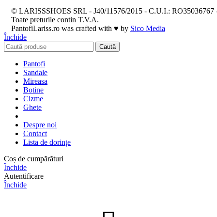
© LARISSSHOES SRL - J40/11576/2015 - C.U.I.: RO35036767 
Toate preturile contin T.V.A.
PantofiLariss.ro was crafted with ♥ by
Sico Media
Închide
Caută
Pantofi
Sandale
Mireasa
Botine
Cizme
Ghete
Despre noi
Contact
Lista de dorințe
Coș de cumpărături
Închide
Autentificare
Închide