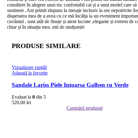
consiliere în alegere unui toc confortabil cat și a unui model care să
sustinere .Am primit răspuns la mesaje inclusiv la ore nepotrivite în
disperarea mea de a avea cu ce mă încălța la un eveniment important
cuvântul . sunt atât de finuțe și atent lucrate ,elegante și extrem de 
chiar și în situația mea .mii de mulțumiri
PRODUSE SIMILARE
Vizualizare rapidă
Adaugă la favorite
Sandale Lariss Piele Intoarsa Galben cu Verde
Evaluat la
0
din 5
520,00
lei
Cumpără produsul