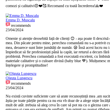
comozi și calitativi😍❤️🥰 Recomand cu toată încrederea!🙏❤️
Emma D. Muscalu
recommends
23/04/2024
Omenie și atenție deosebită față de clienți 😊 - așa poate fi descrisă
mea. Din păcate pentru mine, perechea comandată nu s-a potrivit c
mea, deoarece sunt între jumătăți de număr. 😪 Însă acest lucru nu i
împiedicat să fie profesioniști până la capăt, iar returul a decurs fără
problemă. Perechea comandată a fost executată excelent, cu îmbinăr
materiale calitative și o culoare divină (baby blue 💙). Mulțumesc m
înțelegere și promptitudine!
Olguta Lungescu
recommends
23/04/2024
Nu există cuvinte suficiente care să arate recunoștință mea .am suci
ăștia pe toate părțile pentru ca nu era vb doar de a alege niște încălț
mult de atât .trebuia să aleg ceva în care să pot sta cu o glezna care
entoarsa și care era extrem de umflată .Am primit nu numai răbdare 