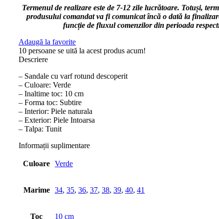
Termenul de realizare este de 7-12 zile lucrătoare. Totuși, term
produsului comandat va fi comunicat încă o dată la finalizar
funcție de fluxul comenzilor din perioada respect
Adaugă la favorite
10
persoane se uită la acest produs acum!
Descriere
– Sandale cu varf rotund descoperit
– Culoare: Verde
– Inaltime toc: 10 cm
– Forma toc: Subtire
– Interior: Piele naturala
– Exterior: Piele Intoarsa
– Talpa: Tunit
Informații suplimentare
Culoare
Verde
Marime
34
,
35
,
36
,
37
,
38
,
39
,
40
,
41
Toc
10 cm