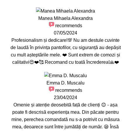
Manea Mihaela Alexandra
recommends
07/05/2024
Profesionalism și dedicare!💯 Nu am destule cuvinte
de laudă în privința pantofilor, cu siguranță au depășit
cu mult așteptările mele. ❤️ Sunt extrem de comozi și
calitativi😍❤️🥰 Recomand cu toată încrederea!🙏❤️
Emma D. Muscalu
recommends
23/04/2024
Omenie și atenție deosebită față de clienți 😊 - așa
poate fi descrisă experiența mea. Din păcate pentru
mine, perechea comandată nu s-a potrivit cu măsura
mea, deoarece sunt între jumătăți de număr. 😪 Însă