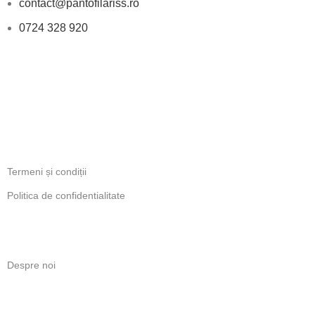
contact@pantofilariss.ro
0724 328 920
PROGRAM
Luni-Vineri: 11:00 - 18:00
INFORMATII LEGALE
Termeni și condiții
Politica de confidentialitate
LINKURI UTILE
Despre noi
Contact
Politică de retur