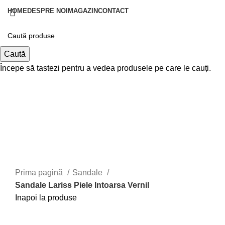
HOME
DESPRE NOI
MAGAZIN
CONTACT
Autentificare / Înregistrare
Caută
Începe să tastezi pentru a vedea produsele pe care le cauți.
0,00
lei
Meniu
0,00
lei
Prima pagină
Sandale
Sandale Lariss Piele Intoarsa Vernil
Inapoi la produse
Faceți click pentru a mări