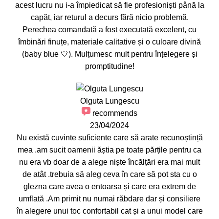
acest lucru nu i-a împiedicat să fie profesioniști până la
capăt, iar returul a decurs fără nicio problemă.
Perechea comandată a fost executată excelent, cu
îmbinări finuțe, materiale calitative și o culoare divină
(baby blue 💙). Mulțumesc mult pentru înțelegere și
promptitudine!
Olguta Lungescu
recommends
23/04/2024
Nu există cuvinte suficiente care să arate recunoștință
mea .am sucit oamenii ăștia pe toate părțile pentru ca
nu era vb doar de a alege niște încălțări era mai mult
de atât .trebuia să aleg ceva în care să pot sta cu o
glezna care avea o entoarsa și care era extrem de
umflată .Am primit nu numai răbdare dar și consiliere
în alegere unui toc confortabil cat și a unui model care