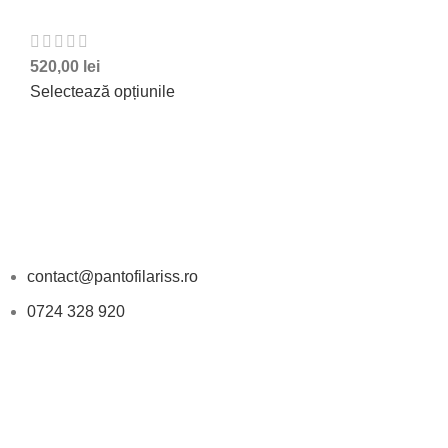
520,00
lei
Selectează opțiunile
DATE DE CONTACT
contact@pantofilariss.ro
0724 328 920
PROGRAM
Luni-Vineri: 11:00 - 18:00