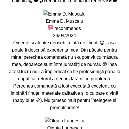
calitativi😍❤️🥰 Recomand cu toată încrederea!🙏❤️
Emma D. Muscalu
recommends
23/04/2024
Omenie și atenție deosebită față de clienți 😊 - așa
poate fi descrisă experiența mea. Din păcate pentru
mine, perechea comandată nu s-a potrivit cu măsura
mea, deoarece sunt între jumătăți de număr. 😪 Însă
acest lucru nu i-a împiedicat să fie profesioniști până la
capăt, iar returul a decurs fără nicio problemă.
Perechea comandată a fost executată excelent, cu
îmbinări finuțe, materiale calitative și o culoare divină
(baby blue 💙). Mulțumesc mult pentru înțelegere și
promptitudine!
Olguta Lungescu