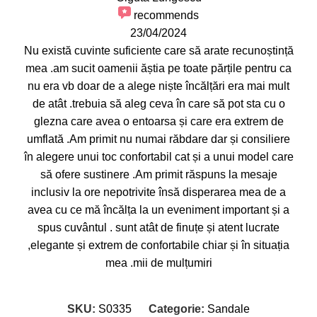
recommends
23/04/2024
Nu există cuvinte suficiente care să arate recunoștință
mea .am sucit oamenii ăștia pe toate părțile pentru ca
nu era vb doar de a alege niște încălțări era mai mult
de atât .trebuia să aleg ceva în care să pot sta cu o
glezna care avea o entoarsa și care era extrem de
umflată .Am primit nu numai răbdare dar și consiliere
în alegere unui toc confortabil cat și a unui model care
să ofere sustinere .Am primit răspuns la mesaje
inclusiv la ore nepotrivite însă disperarea mea de a
avea cu ce mă încălța la un eveniment important și a
spus cuvântul . sunt atât de finuțe și atent lucrate
,elegante și extrem de confortabile chiar și în situația
mea .mii de mulțumiri
SKU:
S0335
Categorie:
Sandale