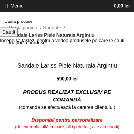
Meniu
0,00
lei
Prima pagină
Sandale
Caută
Sandale Lariss Piele Naturala Argintiu
Începe să tastezi pentru a vedea produsele pe care le cauți.
Inapoi la produse
Faceți click pentru a mări
Sandale Lariss Piele Naturala Argintiu
590,00
lei
PRODUS REALIZAT EXCLUSIV PE
COMANDĂ
(comanda se efectuează la cererea clientului)
Disponibil pentru personalizare
(de exemplu: altă culoare, alt tip de toc, alte accesorii)