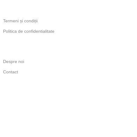
INFORMATII LEGALE
Termeni și condiții
Politica de confidentialitate
LINKURI UTILE
Despre noi
Contact
Politică de retur
ANPC
ABONARE NEWSLETTER
Beneficiezi de ofertele dedicate abonatilor.