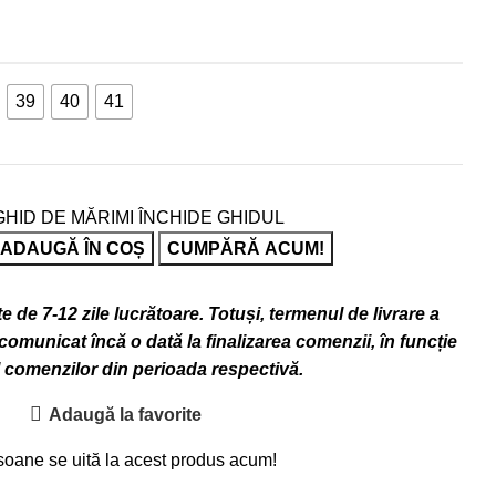
39
40
41
GHID DE MĂRIMI
ÎNCHIDE GHIDUL
ADAUGĂ ÎN COȘ
CUMPĂRĂ ACUM!
 de 7-12 zile lucrătoare. Totuși, termenul de livrare a
omunicat încă o dată la finalizarea comenzii, în funcție
l comenzilor din perioada respectivă.
Adaugă la favorite
soane se uită la acest produs acum!