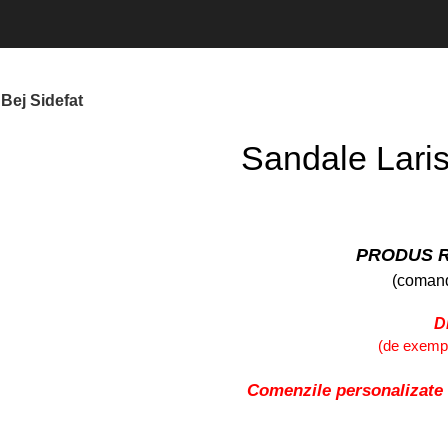
 Bej Sidefat
Sandale Laris
PRODUS R
(comand
D
(de exemplu
Comenzile personalizate