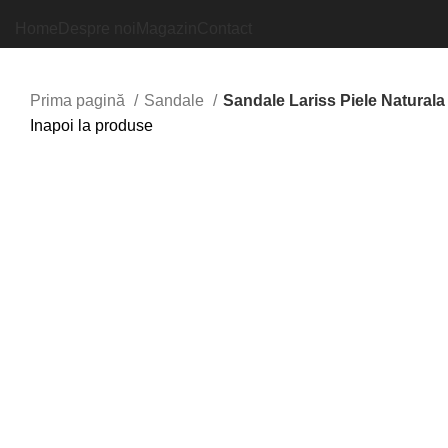
Home
Despre noi
Magazin
Contact
Prima pagină
Sandale
Sandale Lariss Piele Naturala
Inapoi la produse
Faceți click pentru a mări