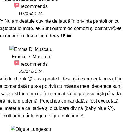
recommends
07/05/2024
 Nu am destule cuvinte de laudă în privința pantofilor, cu
așteptările mele. ❤️ Sunt extrem de comozi și calitativi😍❤️
ecomand cu toată încrederea!🙏❤️
Emma D. Muscalu
recommends
23/04/2024
ață de clienți 😊 - așa poate fi descrisă experiența mea. Din
a comandată nu s-a potrivit cu măsura mea, deoarece sunt
nsă acest lucru nu i-a împiedicat să fie profesioniști până la
 fără nicio problemă. Perechea comandată a fost executată
e, materiale calitative și o culoare divină (baby blue 💙).
mult pentru înțelegere și promptitudine!