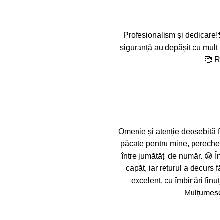
Profesionalism și dedicare!
siguranță au depășit cu mult 
🥰 R
Omenie și atenție deosebită f
păcate pentru mine, pereche
între jumătăți de număr. 😪 Î
capăt, iar returul a decurs
excelent, cu îmbinări finuț
Mulțumesc 