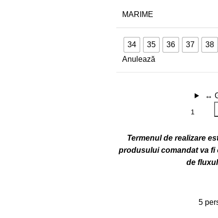
MARIME
34
35
36
37
38
Anulează
↔
Termenul de realizare este
produsului comandat va fi c
de fluxu
5
per