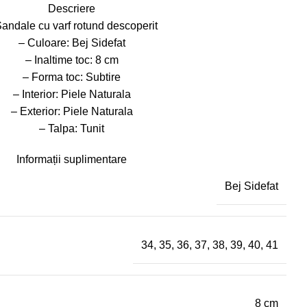
Descriere
Sandale cu varf rotund descoperit
– Culoare: Bej Sidefat
– Inaltime toc: 8 cm
– Forma toc: Subtire
– Interior: Piele Naturala
– Exterior: Piele Naturala
– Talpa: Tunit
Informații suplimentare
Bej Sidefat
34
,
35
,
36
,
37
,
38
,
39
,
40
,
41
8 cm