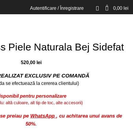
0
Autentificare / Înregistrare
0,00
lei
s Piele Naturala Bej Sidefat
520,00
lei
EALIZAT EXCLUSIV PE COMANDĂ
a se efectuează la cererea clientului)
isponibil pentru personalizare
: altă culoare, alt tip de toc, alte accesorii)
 se preiau pe
WhatsApp
, cu achitarea unui avans de
50%.