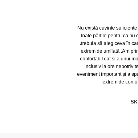
Nu există cuvinte suficiente
toate părțile pentru ca nu 
.trebuia să aleg ceva în ca
extrem de umflată .Am prim
confortabil cat și a unui 
inclusiv la ore nepotriv
eveniment important și a spus
extrem de confort
SK