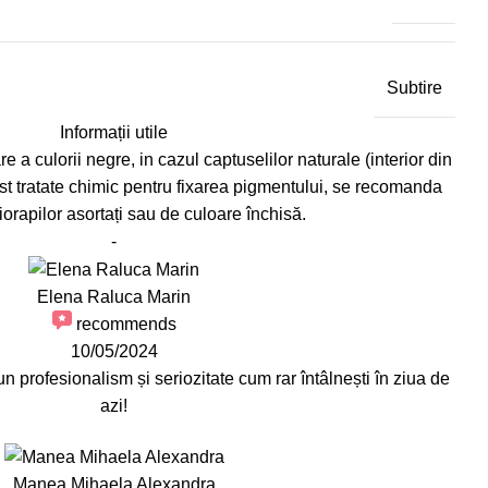
Subtire
Informații utile
e a culorii negre, in cazul captuselilor naturale (interior din
st tratate chimic pentru fixarea pigmentului, se recomanda
iorapilor asortați sau de culoare închisă.
-
Elena Raluca Marin
recommends
10/05/2024
profesionalism și seriozitate cum rar întâlnești în ziua de
azi!
Manea Mihaela Alexandra