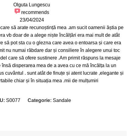
Olguta Lungescu
recommends
23/04/2024
 care să arate recunoștință mea .am sucit oamenii ăștia pe
era vb doar de a alege niște încălțări era mai mult de atât
re să pot sta cu o glezna care avea o entoarsa și care era
it nu numai răbdare dar și consiliere în alegere unui toc
model care să ofere sustinere .Am primit răspuns la mesaje
ite însă disperarea mea de a avea cu ce mă încălța la un
 cuvântul . sunt atât de finuțe și atent lucrate ,elegante și
abile chiar și în situația mea .mii de mulțumiri
U:
S0077
Categorie:
Sandale