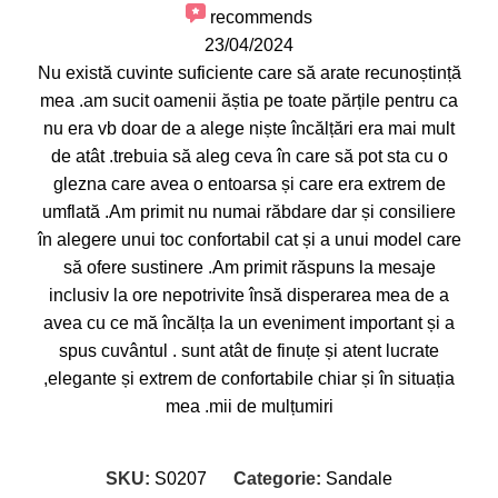
recommends
23/04/2024
Nu există cuvinte suficiente care să arate recunoștință
mea .am sucit oamenii ăștia pe toate părțile pentru ca
nu era vb doar de a alege niște încălțări era mai mult
de atât .trebuia să aleg ceva în care să pot sta cu o
glezna care avea o entoarsa și care era extrem de
umflată .Am primit nu numai răbdare dar și consiliere
în alegere unui toc confortabil cat și a unui model care
să ofere sustinere .Am primit răspuns la mesaje
inclusiv la ore nepotrivite însă disperarea mea de a
avea cu ce mă încălța la un eveniment important și a
spus cuvântul . sunt atât de finuțe și atent lucrate
,elegante și extrem de confortabile chiar și în situația
mea .mii de mulțumiri
SKU:
S0207
Categorie:
Sandale