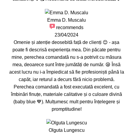
Emma D. Muscalu
recommends
23/04/2024
Omenie și atenție deosebită față de clienți 😊 - așa
poate fi descrisă experiența mea. Din păcate pentru
mine, perechea comandată nu s-a potrivit cu măsura
mea, deoarece sunt între jumătăți de număr. 😪 Însă
acest lucru nu i-a împiedicat să fie profesioniști până la
capăt, iar returul a decurs fără nicio problemă.
Perechea comandată a fost executată excelent, cu
îmbinări finuțe, materiale calitative și o culoare divină
(baby blue 💙). Mulțumesc mult pentru înțelegere și
promptitudine!
Olguta Lungescu