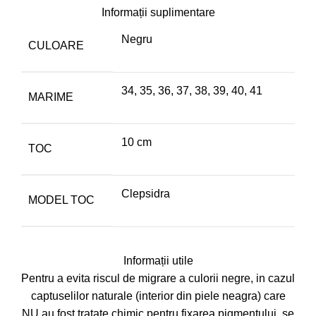
Informații suplimentare
Negru
CULOARE
34
,
35
,
36
,
37
,
38
,
39
,
40
,
41
MARIME
10 cm
TOC
Clepsidra
MODEL TOC
Informații utile
Pentru a evita riscul de migrare a culorii negre, in cazul
captuselilor naturale (interior din piele neagra) care
NU au fost tratate chimic pentru fixarea pigmentului, se