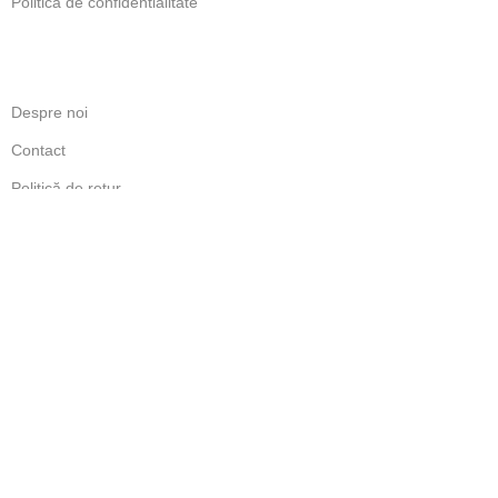
Politica de confidentialitate
LINKURI UTILE
Despre noi
Contact
Politică de retur
ANPC
ABONARE NEWSLETTER
Beneficiezi de ofertele dedicate abonatilor.
Abonare