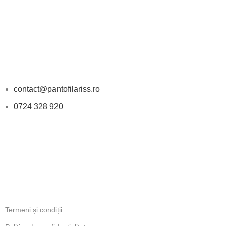
DATE DE CONTACT
contact@pantofilariss.ro
0724 328 920
PROGRAM
Luni-Vineri: 11:00 - 18:00
INFORMATII LEGALE
Termeni și condiții