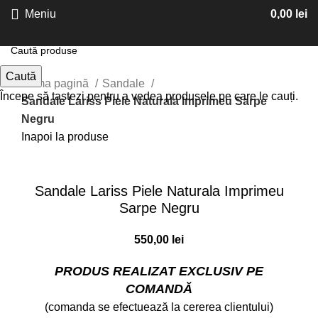
Meniu
0,00
lei
Caută
Prima pagină
Sandale
Începe să tastezi pentru a vedea produsele pe care le cauți.
Sandale Lariss Piele Naturala Imprimeu Sarpe
Negru
Inapoi la produse
Faceți click pentru a mări
Sandale Lariss Piele Naturala Imprimeu
Sarpe Negru
550,00
lei
PRODUS REALIZAT EXCLUSIV PE
COMANDĂ
(comanda se efectuează la cererea clientului)