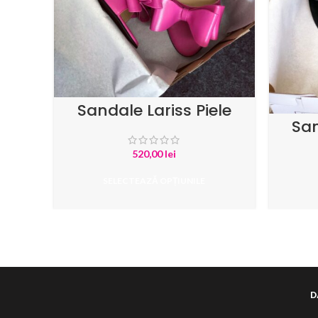
Sandale Lariss Piele
Naturala Fuchsia
San
Intoar
520,00
lei
SELECTEAZĂ OPȚIUNILE
D