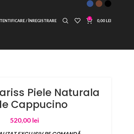
0
TENTIFICARE / ÎNREGISTRARE
0,00
LEI
ariss Piele Naturala
e Cappucino
520,00
lei
ALIZAT EXCLUSIV PE COMANDĂ