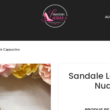
AU
ude Cappucino
Sandale L
Nud
PRODUS RE