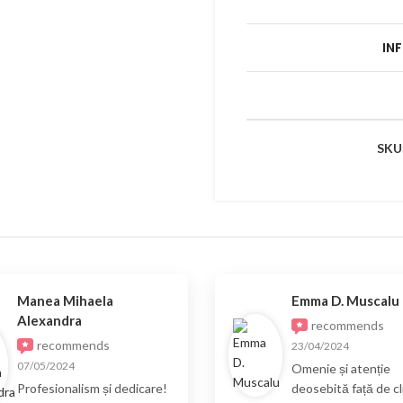
IN
SKU
Manea Mihaela
Emma D. Muscalu
Alexandra
recommends
recommends
23/04/2024
07/05/2024
Omenie și atenție
Profesionalism și dedicare!
deosebită față de cli