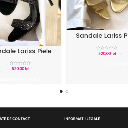
Sandale Lariss P
Naturala Auriu cu G
Auriu Fin
dale Lariss Piele
520,00
lei
sa cu Glitter Negru
SELECTEAZĂ OPȚIUNILE
520,00
lei
SELECTEAZĂ OPȚIUNILE
ATE DE CONTACT
INFORMATII LEGALE