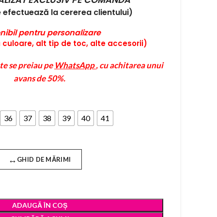
efectuează la cererea clientului)
nibil pentru personalizare
culoare, alt tip de toc, alte accesorii)
te se preiau pe
WhatsApp
, cu achitarea unui
avans de 50%.
36
37
38
39
40
41
↔
GHID DE MĂRIMI
ADAUGĂ ÎN COȘ