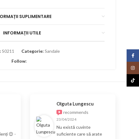
FORMAȚII SUPLIMENTARE
INFORMAȚII UTILE
:
S0211
Categorie:
Sandale
Face
Follow:
Insta
TikTo
Olguta Lungescu
recommends
23/04/2024
Nu există cuvinte
enți 😊 -
suficiente care să arate