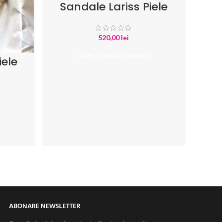
Sandale Lariss Piele
Naturala Negru
520,00
lei
SELECTEAZĂ OPȚIUNILE
iele
litter
Sa
In
ABONARE NEWSLETTER