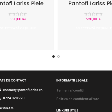
ntofi Lariss Piele
Pantofi Lariss Pi
Intoarsa Mov
Naturala Impri
Sarpe Bej
550,00
lei
520,00
lei
SELECTEAZĂ OPȚIUNILE
SELECTEAZĂ OPȚIUNILE
ATE DE CONTACT
INFORMATII LEGALE
contact@pantofilariss.ro
Termeni și condiții
0724 328 920
Politica de confidentialitate
ROGRAM
LINKURI UTILE