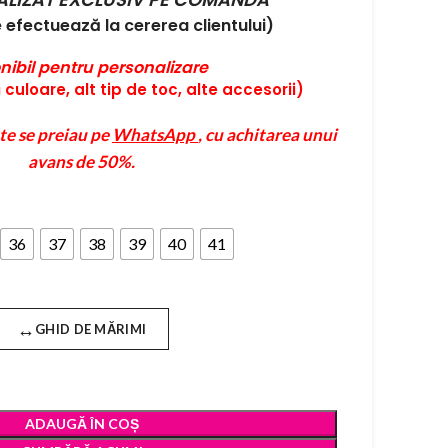
efectuează la cererea clientului)
nibil pentru personalizare
culoare, alt tip de toc, alte accesorii)
te se preiau pe
WhatsApp
, cu achitarea unui
avans de 50%.
36
37
38
39
40
41
↔
GHID DE MĂRIMI
ADAUGĂ ÎN COȘ