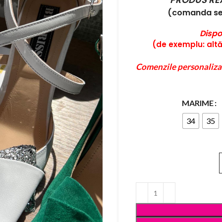
(comanda se 
Dispo
(de exemplu: altă 
Comenzile personaliza
MARIME
34
35