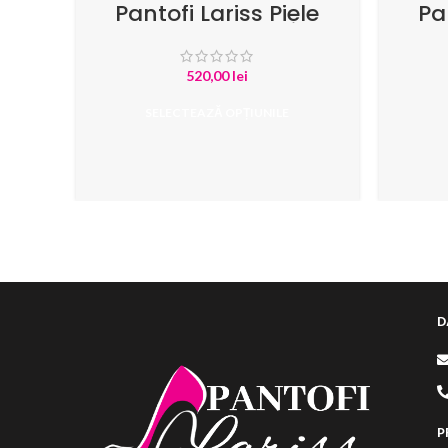
Pantofi Lariss Piele
Pa
Intoarsa Fuchsia
520,00
lei
SELECTEAZĂ OPȚIUNILE
D
P