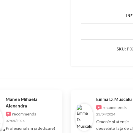
IN
SKU:
P0
Manea Mihaela
Emma D. Muscalu
Alexandra
recommends
recommends
23/04/2024
07/05/2024
Omenie și atenție
Profesionalism și dedicare!
deosebită față de cli