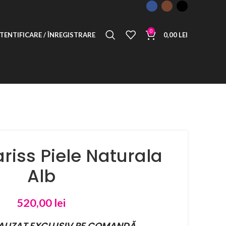
0
TENTIFICARE / ÎNREGISTRARE
0,00
LEI
ariss Piele Naturala
Alb
520,00
lei
ALIZAT EXCLUSIV PE COMANDĂ