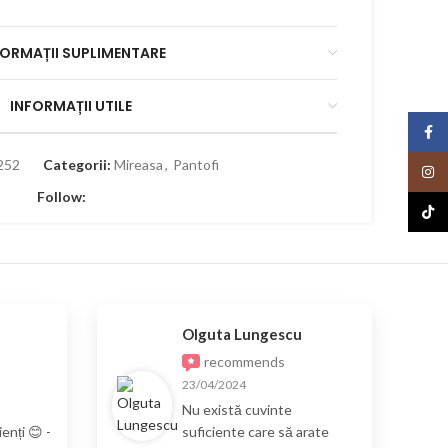
FORMAȚII SUPLIMENTARE
INFORMAȚII UTILE
Face
252
Categorii:
Mireasa
,
Pantofi
Insta
Follow:
TikTo
Olguta Lungescu
recommends
23/04/2024
Nu există cuvinte
enți 😊 -
suficiente care să arate