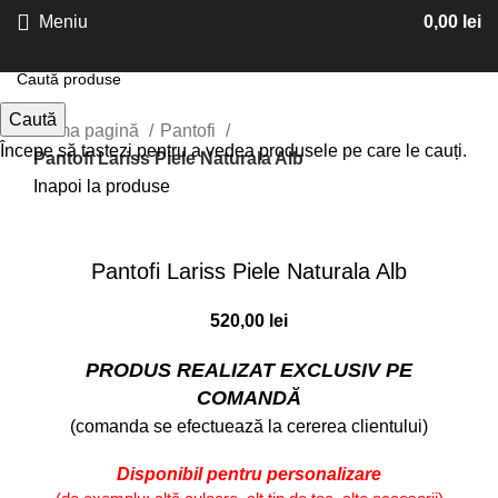
Meniu
0,00
lei
Caută
Prima pagină
Pantofi
Începe să tastezi pentru a vedea produsele pe care le cauți.
Pantofi Lariss Piele Naturala Alb
Inapoi la produse
Faceți click pentru a mări
Pantofi Lariss Piele Naturala Alb
520,00
lei
PRODUS REALIZAT EXCLUSIV PE
COMANDĂ
(comanda se efectuează la cererea clientului)
Disponibil pentru personalizare