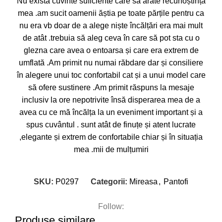
Nu există cuvinte suficiente care să arate recunoștință
mea .am sucit oamenii ăștia pe toate părțile pentru ca
nu era vb doar de a alege niște încălțări era mai mult
de atât .trebuia să aleg ceva în care să pot sta cu o
glezna care avea o entoarsa și care era extrem de
umflată .Am primit nu numai răbdare dar și consiliere
în alegere unui toc confortabil cat și a unui model care
să ofere sustinere .Am primit răspuns la mesaje
inclusiv la ore nepotrivite însă disperarea mea de a
avea cu ce mă încălța la un eveniment important și a
spus cuvântul . sunt atât de finuțe și atent lucrate
,elegante și extrem de confortabile chiar și în situația
mea .mii de mulțumiri
SKU:
P0297
Categorii:
Mireasa
,
Pantofi
Follow:
Produse similare