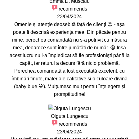
Emma D. Muscalu
recommends
23/04/2024
Omenie și atenție deosebită față de clienți 😊 - așa
poate fi descrisă experiența mea. Din păcate pentru
mine, perechea comandată nu s-a potrivit cu măsura
mea, deoarece sunt între jumătăți de număr. 😪 Însă
acest lucru nu i-a împiedicat să fie profesioniști până la
capăt, iar returul a decurs fără nicio problemă.
Perechea comandată a fost executată excelent, cu
îmbinări finuțe, materiale calitative și o culoare divină
(baby blue 💙). Mulțumesc mult pentru înțelegere și
promptitudine!
Olguta Lungescu
recommends
23/04/2024