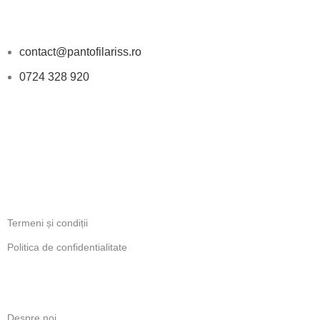
DATE DE CONTACT
contact@pantofilariss.ro
0724 328 920
PROGRAM
Luni-Vineri: 11:00 - 18:00
INFORMATII LEGALE
Termeni și condiții
Politica de confidentialitate
LINKURI UTILE
Despre noi