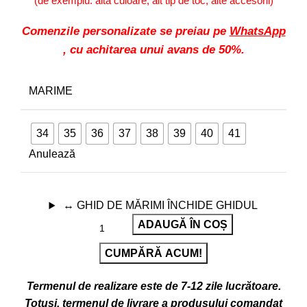
(de exemplu: altă culoare, alt tip de toc, alte accesorii)
Comenzile personalizate se preiau pe
WhatsApp
, cu achitarea unui avans de 50%.
MARIME
34
35
36
37
38
39
40
41
Anulează
↔
GHID DE MĂRIMI
ÎNCHIDE GHIDUL
ADAUGĂ ÎN COȘ
CUMPĂRĂ ACUM!
Termenul de realizare este de 7-12 zile lucrătoare.
Totuși, termenul de livrare a produsului comandat