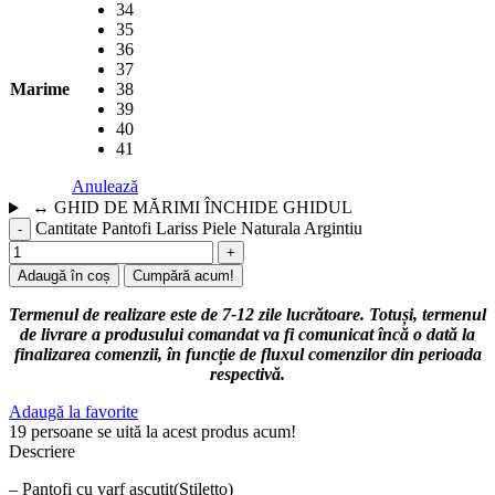
34
35
36
37
Marime
38
39
40
41
Anulează
↔
GHID DE MĂRIMI
ÎNCHIDE GHIDUL
Cantitate Pantofi Lariss Piele Naturala Argintiu
Adaugă în coș
Cumpără acum!
Termenul de realizare este de 7-12 zile lucrătoare. Totuși, termenul
de livrare a produsului comandat va fi comunicat încă o dată la
finalizarea comenzii, în funcție de fluxul comenzilor din perioada
respectivă.
Adaugă la favorite
19
persoane se uită la acest produs acum!
Descriere
– Pantofi cu varf ascutit(Stiletto)