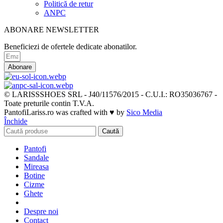
Politică de retur
ANPC
ABONARE NEWSLETTER
Beneficiezi de ofertele dedicate abonatilor.
Abonare
© LARISSSHOES SRL - J40/11576/2015 - C.U.I.: RO35036767 -
Toate preturile contin T.V.A.
PantofiLariss.ro was crafted with ♥ by
Sico Media
Închide
Caută
Pantofi
Sandale
Mireasa
Botine
Cizme
Ghete
Despre noi
Contact