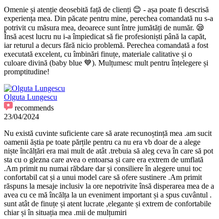
Omenie și atenție deosebită față de clienți 😊 - așa poate fi descrisă
experiența mea. Din păcate pentru mine, perechea comandată nu s-a
potrivit cu măsura mea, deoarece sunt între jumătăți de număr. 😪
Însă acest lucru nu i-a împiedicat să fie profesioniști până la capăt,
iar returul a decurs fără nicio problemă. Perechea comandată a fost
executată excelent, cu îmbinări finuțe, materiale calitative și o
culoare divină (baby blue 💙). Mulțumesc mult pentru înțelegere și
promptitudine!
Olguta Lungescu
recommends
23/04/2024
Nu există cuvinte suficiente care să arate recunoștință mea .am sucit
oamenii ăștia pe toate părțile pentru ca nu era vb doar de a alege
niște încălțări era mai mult de atât .trebuia să aleg ceva în care să pot
sta cu o glezna care avea o entoarsa și care era extrem de umflată
.Am primit nu numai răbdare dar și consiliere în alegere unui toc
confortabil cat și a unui model care să ofere sustinere .Am primit
răspuns la mesaje inclusiv la ore nepotrivite însă disperarea mea de a
avea cu ce mă încălța la un eveniment important și a spus cuvântul .
sunt atât de finuțe și atent lucrate ,elegante și extrem de confortabile
chiar și în situația mea .mii de mulțumiri