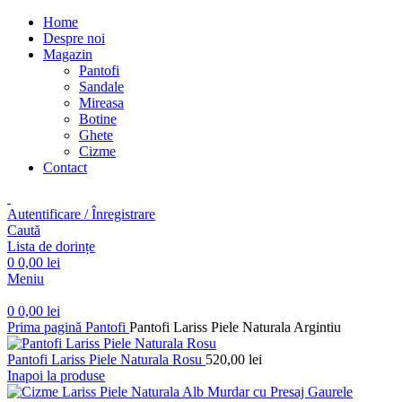
Home
Despre noi
Magazin
Pantofi
Sandale
Mireasa
Botine
Ghete
Cizme
Contact
Autentificare / Înregistrare
Caută
Lista de dorințe
0
0,00
lei
Meniu
0
0,00
lei
Prima pagină
Pantofi
Pantofi Lariss Piele Naturala Argintiu
Pantofi Lariss Piele Naturala Rosu
520,00
lei
Inapoi la produse