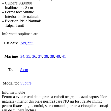
– Culoare: Argintiu
– Inaltime toc: 8 cm
– Forma toc: Subtire
– Interior: Piele naturala
– Exterior: Piele Naturala
– Talpa: Tunit
Informații suplimentare
Culoare
Argintiu
Marime
34
,
35
,
36
,
37
,
38
,
39
,
40
,
41
Toc
8 cm
Model toc
Subtire
Informații utile
Pentru a evita riscul de migrare a culorii negre, in cazul captuselilor
naturale (interior din piele neagra) care NU au fost tratate chimic
pentru fixarea pigmentului, se recomanda purtarea ciorapilor asortați
sau de culoare închisă.