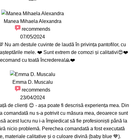
Manea Mihaela Alexandra
recommends
07/05/2024
 Nu am destule cuvinte de laudă în privința pantofilor, cu
așteptările mele. ❤️ Sunt extrem de comozi și calitativi😍❤️
ecomand cu toată încrederea!🙏❤️
Emma D. Muscalu
recommends
23/04/2024
ață de clienți 😊 - așa poate fi descrisă experiența mea. Din
a comandată nu s-a potrivit cu măsura mea, deoarece sunt
nsă acest lucru nu i-a împiedicat să fie profesioniști până la
 fără nicio problemă. Perechea comandată a fost executată
e, materiale calitative și o culoare divină (baby blue 💙).