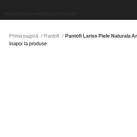
Home
Despre noi
Magazin
Contact
Prima pagină
Pantofi
Pantofi Lariss Piele Naturala Ar
Inapoi la produse
Faceți click pentru a mări