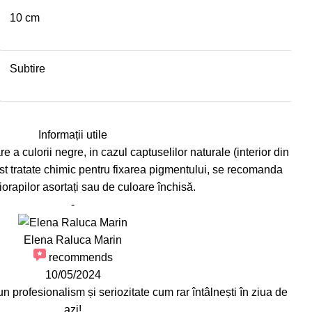
10 cm
Subtire
Informații utile
e a culorii negre, in cazul captuselilor naturale (interior din
st tratate chimic pentru fixarea pigmentului, se recomanda
iorapilor asortați sau de culoare închisă.
-
Elena Raluca Marin
recommends
10/05/2024
profesionalism și seriozitate cum rar întâlnești în ziua de
azi!