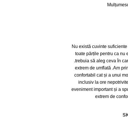
Mulțumesc 
Nu există cuvinte suficiente
toate părțile pentru ca nu 
.trebuia să aleg ceva în ca
extrem de umflată .Am prim
confortabil cat și a unui 
inclusiv la ore nepotriv
eveniment important și a spus
extrem de confort
S