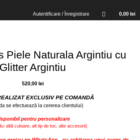
Autentificare / Înregistrare
0,00
lei
s Piele Naturala Argintiu cu
Glitter Argintiu
520,00
lei
EALIZAT EXCLUSIV PE COMANDĂ
a se efectuează la cererea clientului)
isponibil pentru personalizare
: altă culoare, alt tip de toc, alte accesorii)
 se preiau pe
WhatsApp
, cu achitarea unui avans de