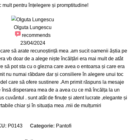
mult pentru înțelegere și promptitudine!
Olguta Lungescu
recommends
23/04/2024
 care să arate recunoștință mea .am sucit oamenii ăștia pe
era vb doar de a alege niște încălțări era mai mult de atât
re să pot sta cu o glezna care avea o entoarsa și care era
it nu numai răbdare dar și consiliere în alegere unui toc
model care să ofere sustinere .Am primit răspuns la mesaje
ite însă disperarea mea de a avea cu ce mă încălța la un
 cuvântul . sunt atât de finuțe și atent lucrate ,elegante și
abile chiar și în situația mea .mii de mulțumiri
KU:
P0143
Categorie:
Pantofi