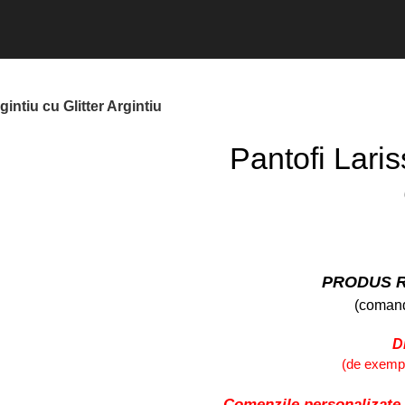
gintiu cu Glitter Argintiu
Pantofi Laris
PRODUS R
(comand
D
(de exemplu
Comenzile personalizate