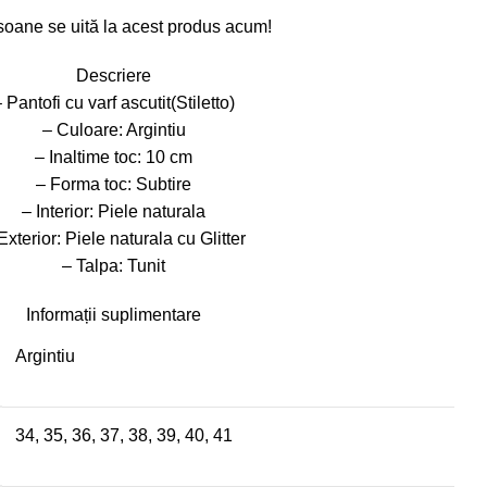
soane se uită la acest produs acum!
Descriere
 Pantofi cu varf ascutit(Stiletto)
– Culoare: Argintiu
– Inaltime toc: 10 cm
– Forma toc: Subtire
– Interior: Piele naturala
Exterior: Piele naturala cu Glitter
– Talpa: Tunit
Informații suplimentare
Argintiu
34
,
35
,
36
,
37
,
38
,
39
,
40
,
41