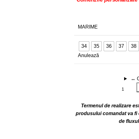
MARIME
34
35
36
37
38
Anulează
↔
Termenul de realizare este
produsului comandat va fi c
de fluxu