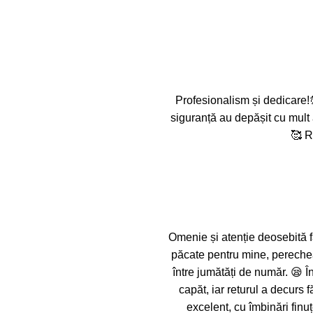
Profesionalism și dedicare!
siguranță au depășit cu mult 
🥰 R
Omenie și atenție deosebită f
păcate pentru mine, pereche
între jumătăți de număr. 😪 Î
capăt, iar returul a decurs
excelent, cu îmbinări finuț