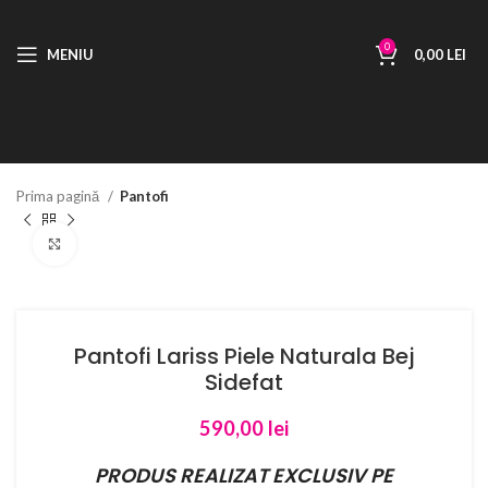
0
MENIU
0,00
LEI
Prima pagină
Pantofi
Faceți click pentru a mări
Pantofi Lariss Piele Naturala Bej
Sidefat
590,00
lei
PRODUS REALIZAT EXCLUSIV PE