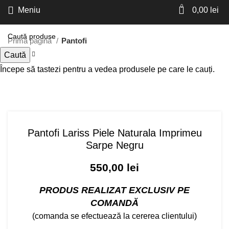
0
Meniu
0,00
lei
Prima pagină
Pantofi
Caută
Începe să tastezi pentru a vedea produsele pe care le cauți.
Faceți click pentru a mări
Pantofi Lariss Piele Naturala Imprimeu
Sarpe Negru
550,00
lei
PRODUS REALIZAT EXCLUSIV PE
COMANDĂ
(comanda se efectuează la cererea clientului)