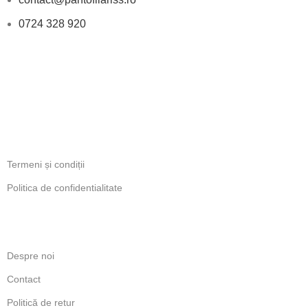
Nu există cuvinte suficiente care să arate
0724 328 920
recunoștință mea .am sucit oamenii ăștia pe
toate părțile pentru ca nu era vb doar de a alege
niște încălțări era mai mult de atât .trebuia să
PROGRAM
aleg ceva în care să pot sta cu o glezna care
avea o entoarsa și care era extrem de umflată
Luni-Vineri: 11:00 - 18:00
.Am primit nu numai răbdare dar și consiliere în
INFORMATII LEGALE
alegere unui toc confortabil cat și a unui model
care să ofere sustinere .Am primit răspuns la
Termeni și condiții
mesaje inclusiv la ore nepotrivite însă disperarea
mea de a avea cu ce mă încălța la un eveniment
Politica de confidentialitate
important și a spus cuvântul . sunt atât de finuțe
și atent lucrate ,elegante și extrem de
LINKURI UTILE
confortabile chiar și în situația mea .mii de
mulțumiri
Despre noi
Contact
Politică de retur