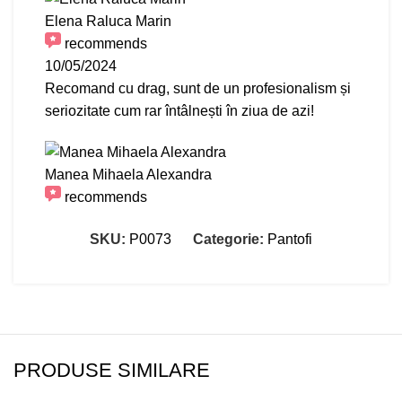
Elena Raluca Marin
recommends
10/05/2024
Recomand cu drag, sunt de un profesionalism și
seriozitate cum rar întâlnești în ziua de azi!
Manea Mihaela Alexandra
recommends
07/05/2024
SKU:
P0073
Categorie:
Pantofi
Profesionalism și dedicare!💯 Nu am destule
cuvinte de laudă în privința pantofilor, cu
siguranță au depășit cu mult așteptările mele. ❤️
Sunt extrem de comozi și calitativi😍❤️🥰
Recomand cu toată încrederea!🙏❤️
PRODUSE SIMILARE
Emma D. Muscalu