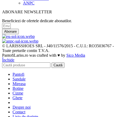
ANPC
ABONARE NEWSLETTER
Beneficiezi de ofertele dedicate abonatilor.
Abonare
© LARISSSHOES SRL - J40/11576/2015 - C.U.I.: RO35036767 -
Toate preturile contin T.V.A.
PantofiLariss.ro was crafted with ♥ by
Sico Media
Închide
Caută
Pantofi
Sandale
Mireasa
Botine
Cizme
Ghete
Despre noi
Contact
Lista de dorințe