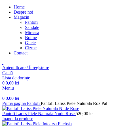
Home
Despre noi
Magazin
Pantofi
Sandale
Mireasa
Botine
Ghete
Cizme
Contact
Autentificare / Înregistrare
Caută
Lista de dorințe
0
0,00
lei
Meniu
0
0,00
lei
Prima pagină
Pantofi
Pantofi Lariss Piele Naturala Roz Pal
Pantofi Lariss Piele Naturala Nude Rose
520,00
lei
Inapoi la produse