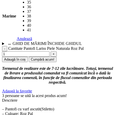
35
36
37
Marime
38
39
40
41
Anulează
↔
GHID DE MĂRIMI
ÎNCHIDE GHIDUL
Cantitate Pantofi Lariss Piele Naturala Roz Pal
Adaugă în coș
Cumpără acum!
Termenul de realizare este de 7-12 zile lucrătoare. Totuși, termenul
de livrare a produsului comandat va fi comunicat încă o dată la
finalizarea comenzii, în funcție de fluxul comenzilor din perioada
respectivă.
Adaugă la favorite
3
persoane se uită la acest produs acum!
Descriere
– Pantofi cu varf ascutit(Stiletto)
– Culoare: Roz Pal