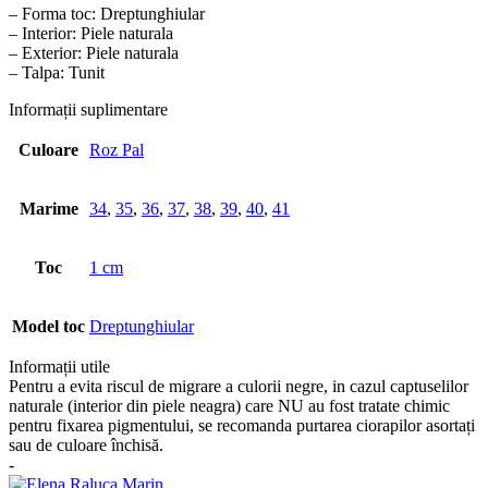
– Forma toc: Dreptunghiular
– Interior: Piele naturala
– Exterior: Piele naturala
– Talpa: Tunit
Informații suplimentare
Culoare
Roz Pal
Marime
34
,
35
,
36
,
37
,
38
,
39
,
40
,
41
Toc
1 cm
Model toc
Dreptunghiular
Informații utile
Pentru a evita riscul de migrare a culorii negre, in cazul captuselilor
naturale (interior din piele neagra) care NU au fost tratate chimic
pentru fixarea pigmentului, se recomanda purtarea ciorapilor asortați
sau de culoare închisă.
-