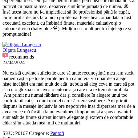
experiența mea. Din păcate pentru mine, perechea comandată nu s-a
potrivit cu măsura mea, deoarece sunt între jumătăți de număr. 😪
Însă acest lucru nu i-a împiedicat să fie profesioniști până la capăt,
iar returul a decurs fără nicio problemă. Perechea comandată a fost
executată excelent, cu îmbinări finuțe, materiale calitative și o
culoare divină (baby blue 💙). Mulțumesc mult pentru înțelegere și
promptitudine!
Olguta Lungescu
recommends
23/04/2024
Nu există cuvinte suficiente care să arate recunoștință mea .am sucit
oamenii ăștia pe toate părțile pentru ca nu era vb doar de a alege
niște încălțări era mai mult de atât .trebuia să aleg ceva în care să pot
sta cu o glezna care avea o entoarsa și care era extrem de umflată
.Am primit nu numai răbdare dar și consiliere în alegere unui toc
confortabil cat și a unui model care să ofere sustinere .Am primit
răspuns la mesaje inclusiv la ore nepotrivite însă disperarea mea de a
avea cu ce mă încălța la un eveniment important și a spus cuvântul .
sunt atât de finuțe și atent lucrate ,elegante și extrem de confortabile
chiar și în situația mea .mii de mulțumiri
SKU:
P0167
Categorie:
Pantofi