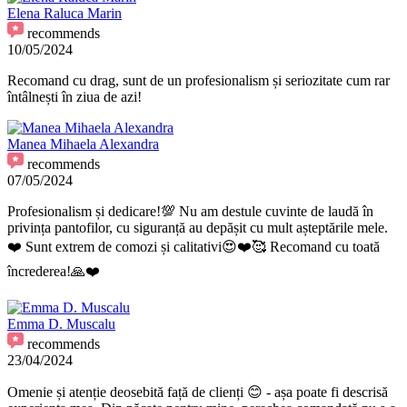
Elena Raluca Marin
recommends
10/05/2024
Recomand cu drag, sunt de un profesionalism și seriozitate cum rar
întâlnești în ziua de azi!
Manea Mihaela Alexandra
recommends
07/05/2024
Profesionalism și dedicare!💯 Nu am destule cuvinte de laudă în
privința pantofilor, cu siguranță au depășit cu mult așteptările mele.
❤️ Sunt extrem de comozi și calitativi😍❤️🥰 Recomand cu toată
încrederea!🙏❤️
Emma D. Muscalu
recommends
23/04/2024
Omenie și atenție deosebită față de clienți 😊 - așa poate fi descrisă